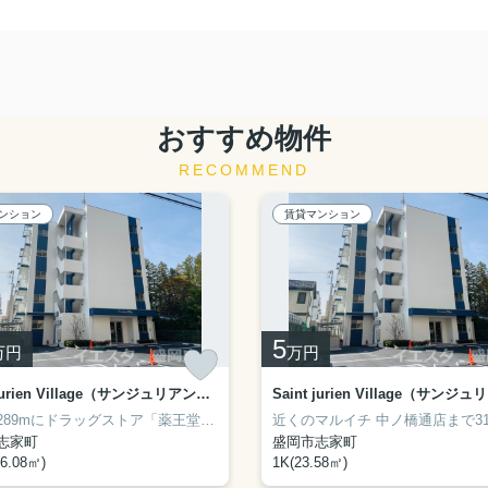
おすすめ物件
RECOMMEND
ンション
賃貸マンション
5
万円
万円
Saint jurien Village（サンジュリアン・ヴィラージュ） 103
家から289mにドラッグストア「薬王堂 盛岡山王店」があります◎インターネットが繋がっているお住まい、回線快適です◎Saint jurien Village（サンジュリアン・ヴィラージュ）の物件情報をお探しならお気軽にお問い合わせください◎盛岡市に住む予定の方は、019-681-1717からお気軽にイエスタ 盛岡店にご相談ください！
志家町
盛岡市志家町
6.08㎡)
1K(23.58㎡)