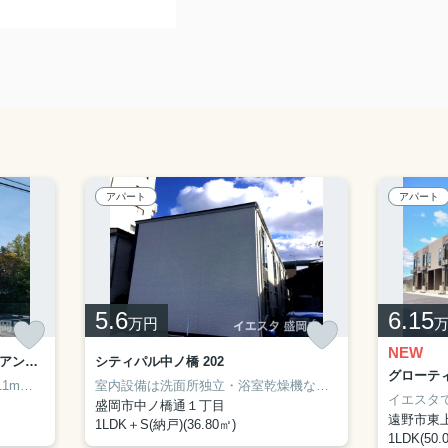
アパート
アパート
5.6
6.15
万円
NEW
Saint jurien Village（サンジュリアン・ヴィラージュ） 101
シティパル中ノ橋 202
グローティ
近くのマルイチ 中ノ橋通店まで311mで行けます！新たな回線工事が必要ない、経済的なネット回線工事済み物件です！こだわりポイント満載のSaint jurien Village（サンジュリアン・ヴィラージュ）！ご来店予約やご質問などは019-681-1717から承っております！まずはお気軽にイエスタ 盛岡店までお問い合わせください(*^_^*)
室内設備は洗面所独立・浴室乾燥機など充実した設備を備え付けています♪TVインターフォン付きの、セキュリティに配慮したアパートです♪収納はクロゼット・シューズボックスなど豊富なので、衣類や履き物の整理がしやすく便利です♪盛岡市の賃貸情報は私どもにお任せください♪東北本線仙北町周辺の賃貸も種類豊富にございます♪お電話でのお問い合わせは019-681-1717まで(*^^*)
盛岡市中ノ橋通１丁目
遠野市東
1LDK＋S(納戸)(36.80㎡)
1LDK(50.