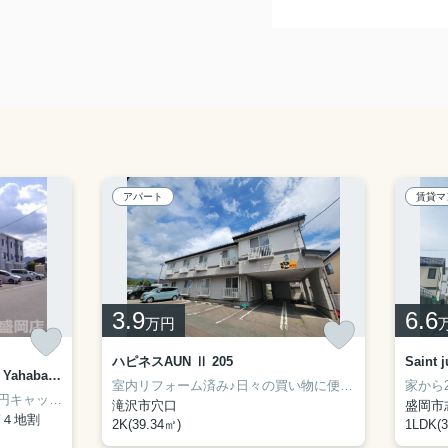
アパート
賃貸マ
3.9
6.6
万円
ハピネスAUN Ⅱ 205
スカイ シティ ヤハバ(Sky City Yahaba) A302
室内リフォーム済み♪日々の買い物に便利なスーパーセンタートライアル滝沢店まで徒歩10分(750ｍ)！室内設備はエアコン・ネット使用料不要などが揃っており、とても充実しています♪ペット好きのお客様には嬉しい、ペット相談可能な物件です♪イチオシ物件情報：「ハピネスAUN Ⅱ」♪イエスタ盛岡店がご案内するのが、滝沢市にある賃貸住宅情報です♪お部屋探しをサポートさせてください(#^^#)
イエスタでご成約の方に12000円キャッシュバック！ホームセンター「ホームセンターサンデー 矢巾店」まで、徒歩3分！ぜひ一度見ていただきたい、「スカイ シティ ヤハバ(Sky City Yahaba)」です！紫波郡矢巾町や東北本線矢幅付近でのお部屋探しは当社にお任せください！お気に入りのお部屋で快適な新生活を始めましょう(#^^#)
滝沢市穴口
盛岡市
第４地割
2K(39.34㎡)
1LDK(3