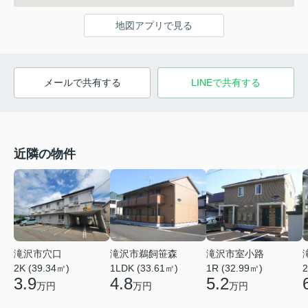
地図アプリで見る
メールで共有する
LINEで共有する
近隣の物件
滝沢市穴口
滝沢市鵜飼笹森
滝沢市室小路
2K (39.34㎡)
1LDK (33.61㎡)
1R (32.99㎡)
2
3.9
4.8
5.2
万円
万円
万円