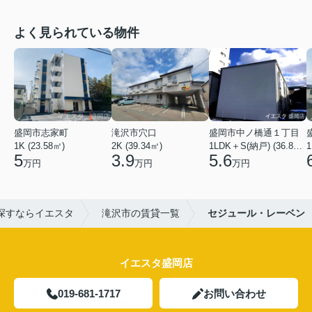
よく見られている物件
盛岡市志家町
滝沢市穴口
盛岡市中ノ橋通１丁目
1K (23.58㎡)
2K (39.34㎡)
1LDK＋S(納戸) (36.80㎡)
1
5
3.9
5.6
万円
万円
万円
探すならイエスタ
滝沢市の賃貸一覧
セジュール・レーベン
イエスタ盛岡店
019-681-1717
お問い合わせ