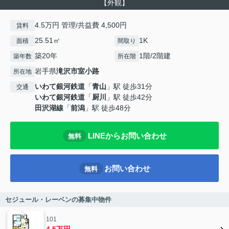
【外観】
4.5万円 管理/共益費 4,500円
賃料
25.51㎡
1K
面積
間取り
築20年
1階/2階建
築年数
所在階
岩手県
滝沢市
室小路
所在地
いわて銀河鉄道
「
青山
」駅 徒歩31分
交通
いわて銀河鉄道
「
厨川
」駅 徒歩42分
田沢湖線
「
前潟
」駅 徒歩48分
LINEからお問い合わせ
無料
お問い合わせ
無料
セジュール・レーベンの募集中物件
101
4.5万円