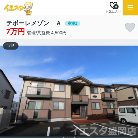
0
お気に入り
テポーレメゾン Ａ
空室1
7万円
管理/共益費 4,500円
1
/
15