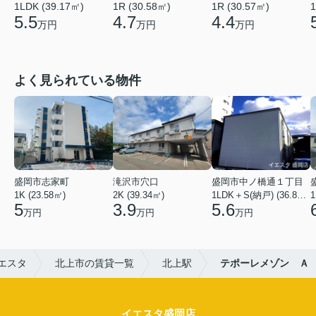
1LDK (39.17㎡)
1R (30.58㎡)
1
1R (30.57㎡)
5.5
4.7
4.4
万円
万円
万円
よく見られている物件
盛岡市志家町
滝沢市穴口
盛岡市中ノ橋通１丁目
1K (23.58㎡)
2K (39.34㎡)
1LDK＋S(納戸) (36.80㎡)
1
5
3.9
5.6
万円
万円
万円
エスタ
北上市の賃貸一覧
北上駅
テポーレメゾン Ａ
イエスタ盛岡店