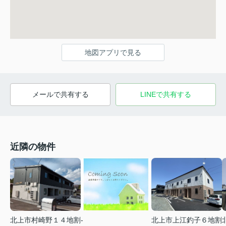
地図アプリで見る
メールで共有する
LINEで共有する
近隣の物件
北上市村崎野１４地割
-
北上市上江釣子６地割