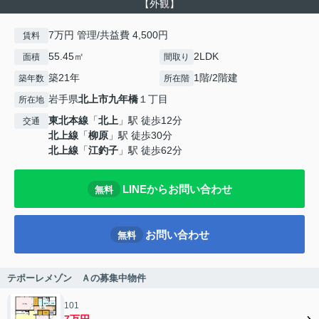
【外観】
7万円 管理/共益費 4,500円
賃料
55.45㎡
2LDK
面積
間取り
築21年
1階/2階建
築年数
所在階
岩手県
北上市
九年橋
１丁目
所在地
東北本線
「
北上
」駅 徒歩12分
交通
北上線
「
柳原
」駅 徒歩30分
北上線
「
江釣子
」駅 徒歩62分
LINEからお問い合わせ
無料
お問い合わせ
無料
テポーレメゾン Ａの募集中物件
101
7万円