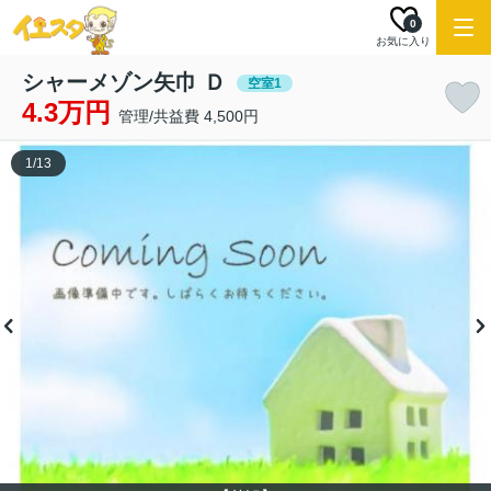
0
お気に入り
シャーメゾン矢巾 Ｄ
空室1
4.3万円
管理/共益費 4,500円
1
/
13