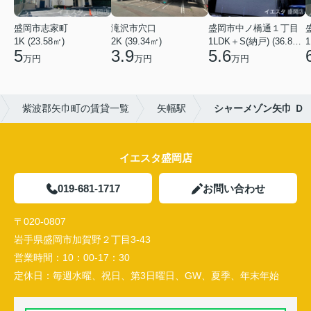
盛岡市志家町
滝沢市穴口
盛岡市中ノ橋通１丁目
1K (23.58㎡)
2K (39.34㎡)
1LDK＋S(納戸) (36.80㎡)
1
5
3.9
5.6
万円
万円
万円
紫波郡矢巾町の賃貸一覧
矢幅駅
シャーメゾン矢巾 Ｄ
イエスタ盛岡店
019-681-1717
お問い合わせ
〒020-0807
岩手県盛岡市加賀野２丁目3-43
営業時間：
10：00-17：30
定休日：
毎週水曜、祝日、第3日曜日、GW、夏季、年末年始