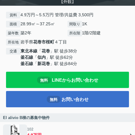
【外観】
4.9万円～5.5万円 管理/共益費 3,500円
賃料
28.99㎡～37.25㎡
1K
面積
間取り
築2年
1階/2階建
築年数
所在階
岩手県
花巻市
桜町
４丁目
所在地
東北本線
「
花巻
」駅 徒歩38分
交通
釜石線
「
似内
」駅 徒歩62分
釜石線
「
新花巻
」駅 徒歩84分
LINEからお問い合わせ
無料
お問い合わせ
無料
El alivio B棟の募集中物件
102
4.9万円