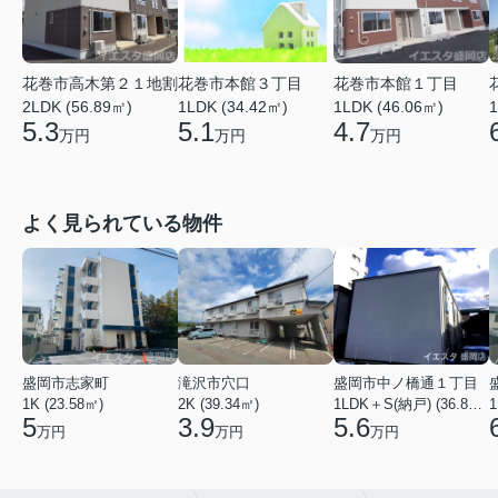
花巻市高木第２１地割
花巻市本館１丁目
花巻市本館３丁目
2LDK (56.89㎡)
1LDK (46.06㎡)
1LDK (34.42㎡)
1
5.3
4.7
5.1
万円
万円
万円
よく見られている物件
盛岡市志家町
滝沢市穴口
盛岡市中ノ橋通１丁目
1K (23.58㎡)
2K (39.34㎡)
1LDK＋S(納戸) (36.80㎡)
1
5
3.9
5.6
万円
万円
万円