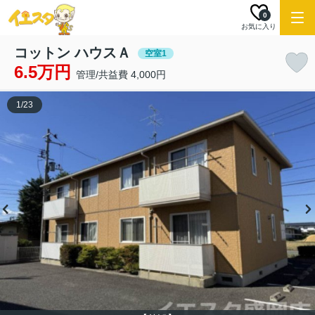
0
お気に入り
コットン ハウスＡ
空室1
6.5万円
管理/共益費 4,000円
1
/
23