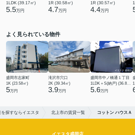
1LDK (39.17㎡)
1R (30.58㎡)
1
1R (30.57㎡)
5.5
4.7
4.4
万円
万円
万円
よく見られている物件
盛岡市志家町
滝沢市穴口
盛岡市中ノ橋通１丁目
1K (23.58㎡)
2K (39.34㎡)
1LDK＋S(納戸) (36.80㎡)
1
5
3.9
5.6
万円
万円
万円
産を探すならイエスタ
北上市の賃貸一覧
コットン ハウスＡ
イエスタ盛岡店