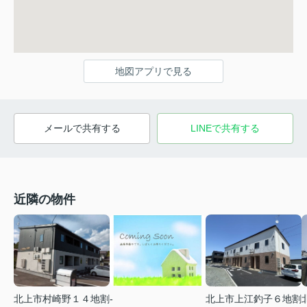
地図アプリで見る
メールで共有する
LINEで共有する
近隣の物件
北上市村崎野１４地割
-
北上市上江釣子６地割