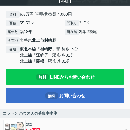
【外観】
6.5万円 管理/共益費 4,000円
賃料
55.50㎡
2LDK
面積
間取り
築18年
2階/2階建
築年数
所在階
岩手県
北上市
村崎野
所在地
東北本線
「
村崎野
」駅 徒歩75分
交通
北上線
「
江釣子
」駅 徒歩81分
北上線
「
藤根
」駅 徒歩81分
LINEからお問い合わせ
無料
お問い合わせ
無料
コットン ハウスＡの募集中物件
202
6.5万円