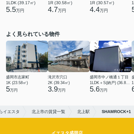
1LDK (39.17㎡)
1R (30.58㎡)
1
1R (30.57㎡)
5.5
4.7
4.4
万円
万円
万円
よく見られている物件
盛岡市志家町
滝沢市穴口
盛岡市中ノ橋通１丁目
1K (23.58㎡)
2K (39.34㎡)
1LDK＋S(納戸) (36.80㎡)
1
5
3.9
5.6
万円
万円
万円
らイエスタ
北上市の賃貸一覧
北上駅
SHAMROCK+1
イエスタ盛岡店