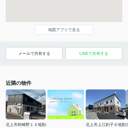
地図アプリで見る
メールで共有する
LINEで共有する
近隣の物件
北上市村崎野１４地割
-
北上市上江釣子６地割