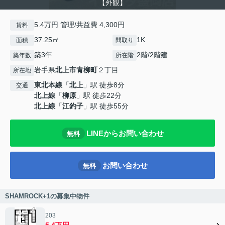
【外観】
5.4万円 管理/共益費 4,300円
賃料
37.25㎡
1K
面積
間取り
築3年
2階/2階建
築年数
所在階
岩手県
北上市
青柳町
２丁目
所在地
東北本線
「
北上
」駅 徒歩8分
交通
北上線
「
柳原
」駅 徒歩22分
北上線
「
江釣子
」駅 徒歩55分
LINEからお問い合わせ
無料
お問い合わせ
無料
SHAMROCK+1の募集中物件
203
5.4万円