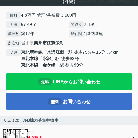
【外観】
4.8万円 管理/共益費 3,500円
賃料
67.49㎡
2LDK
面積
間取り
築17年
1階/2階建
築年数
所在階
岩手県
奥州市
江刺栄町
所在地
東北新幹線
「
水沢江刺
」駅 徒歩75分車16分 7.4km
交通
東北本線
「
水沢
」駅 徒歩93分
東北本線
「
金ケ崎
」駅 徒歩99分
LINEからお問い合わせ
無料
お問い合わせ
無料
リュミエールB棟の募集中物件
B-2
4.8万円