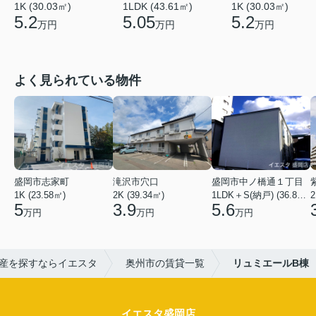
1LDK (43.61㎡)
1K (30.03㎡)
1K (30.03㎡)
5.05
5.2
5.2
万円
万円
万円
よく見られている物件
盛岡市志家町
滝沢市穴口
盛岡市中ノ橋通１丁目
1K (23.58㎡)
2K (39.34㎡)
1LDK＋S(納戸) (36.80㎡)
2
5
3.9
5.6
万円
万円
万円
産を探すならイエスタ
奥州市の賃貸一覧
リュミエールB棟
イエスタ盛岡店