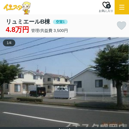
0
お気に入り
リュミエールB棟
空室1
4.8万円
管理/共益費 3,500円
1
/
4