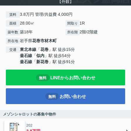
【外観】
3.8万円 管理/共益費 4,000円
賃料
28.00㎡
1R
面積
間取り
築18年
2階/2階建
築年数
所在階
岩手県
花巻市
材木町
所在地
東北本線
「
花巻
」駅 徒歩15分
交通
釜石線
「
似内
」駅 徒歩54分
釜石線
「
新花巻
」駅 徒歩91分
LINEからお問い合わせ
無料
お問い合わせ
無料
メゾンシャロットの募集中物件
202
3.8万円