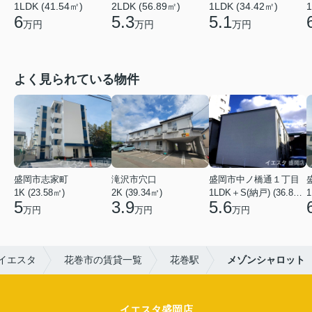
2LDK (56.89㎡)
1LDK (41.54㎡)
1LDK (34.42㎡)
1
5.3
6
5.1
万円
万円
万円
よく見られている物件
盛岡市志家町
滝沢市穴口
盛岡市中ノ橋通１丁目
1K (23.58㎡)
2K (39.34㎡)
1LDK＋S(納戸) (36.80㎡)
1
5
3.9
5.6
万円
万円
万円
イエスタ
花巻市の賃貸一覧
花巻駅
メゾンシャロット
イエスタ盛岡店