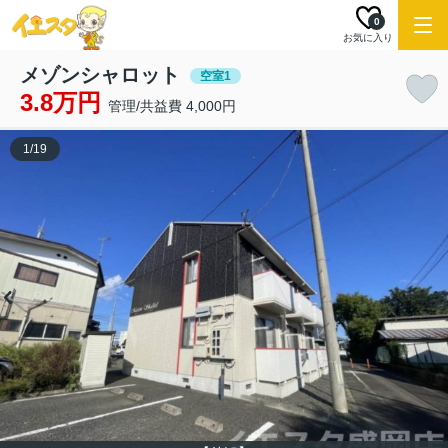
0
お気に入り
メゾンシャロット
空室1
3.8万円
管理/共益費 4,000円
1
/
19