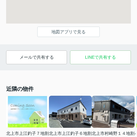
地図アプリで見る
メールで共有する
LINEで共有する
近隣の物件
北上市上江釣子７地割
北上市村崎野１４地割
-
北上市上江釣子６地割