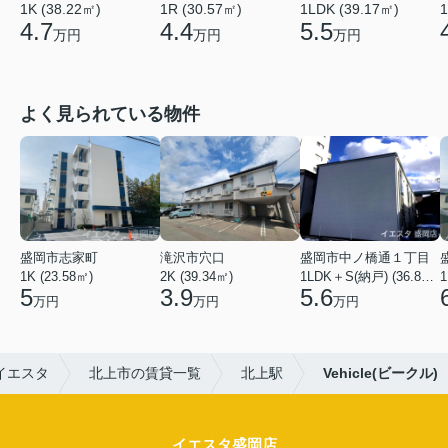
1K (38.22㎡)
1LDK (39.17㎡)
1
1R (30.57㎡)
4.7
5.5
4.4
万円
万円
万円
よく見られている物件
盛岡市志家町
滝沢市穴口
盛岡市中ノ橋通１丁目
1K (23.58㎡)
2K (39.34㎡)
1LDK＋S(納戸) (36.80㎡)
1
5
3.9
5.6
万円
万円
万円
イエスタ
北上市の賃貸一覧
北上駅
Vehicle(ビークル)
イエスタ盛岡店