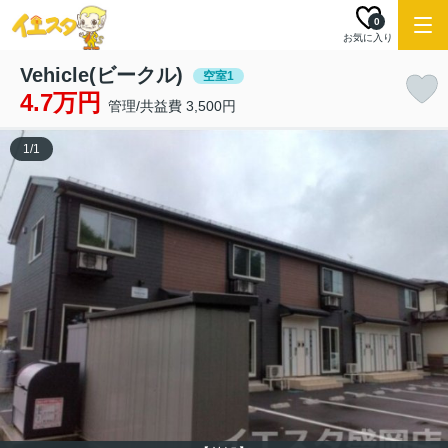
0
お気に入り
Vehicle(ビークル)
空室1
4.7万円
管理/共益費 3,500円
1
/
1