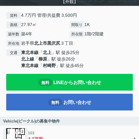
【外観】
4.7万円 管理/共益費 3,500円
賃料
27.97㎡
1K
面積
間取り
築4年
1階/2階建
築年数
所在階
岩手県
北上市
黒沢尻
３丁目
所在地
東北本線
「
北上
」駅 徒歩25分
交通
北上線
「
柳原
」駅 徒歩26分
東北本線
「
村崎野
」駅 徒歩45分
LINEからお問い合わせ
無料
お問い合わせ
無料
Vehicle(ビークル)の募集中物件
103
4.7万円