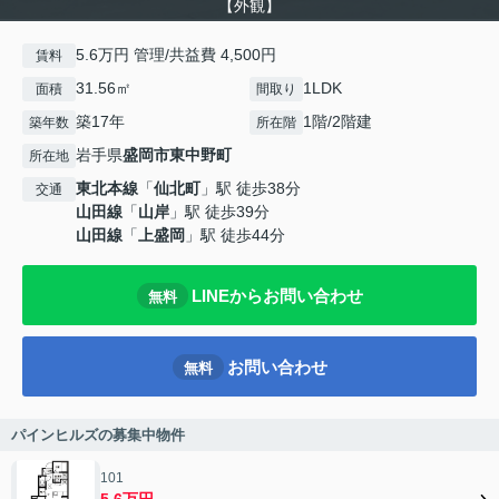
【外観】
5.6万円 管理/共益費 4,500円
賃料
31.56㎡
1LDK
面積
間取り
築17年
1階/2階建
築年数
所在階
岩手県
盛岡市
東中野町
所在地
東北本線
「
仙北町
」駅 徒歩38分
交通
山田線
「
山岸
」駅 徒歩39分
山田線
「
上盛岡
」駅 徒歩44分
LINEからお問い合わせ
無料
お問い合わせ
無料
パインヒルズの募集中物件
101
5.6万円