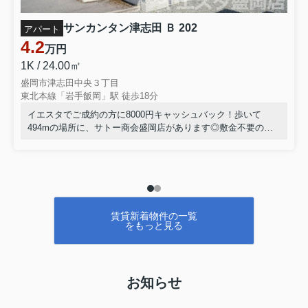
サンカンタン津志田 Ｂ 202
アパート
4.2
万円
1K / 24.00㎡
盛岡市津志田中央３丁目
東北本線「岩手飯岡」駅 徒歩18分
イエスタでご成約の方に8000円キャッシュバック！歩いて
494mの場所に、サトー商会盛岡店があります◎敷金不要の物
件です◎室内設備はBS・エアコンなど充実した設備を備え付
けています◎当社イチオシの物件の「サンカンタン津志田 B」
◎ぜひ一度ご覧ください◎転勤、単身赴任などお引越しが決ま
った方はお気軽に当社へお問い合せください◎盛岡市エリアや
東北本線岩手飯岡付近の情報が豊富です(^^)
賃貸新着物件の一覧
をもっと見る
お知らせ