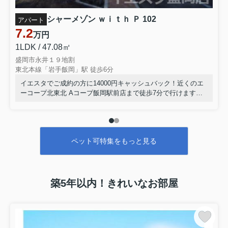
シャーメゾン ｗｉｔｈ Ｐ 102
アパート
7.2
万円
1LDK / 47.08㎡
盛岡市永井１９地割
東北本線「岩手飯岡」駅 徒歩6分
イエスタでご成約の方に14000円キャッシュバック！近くのエ
ーコープ北東北 Aコープ飯岡駅前店まで徒歩7分で行けます！
駐輪場が利用可能な物件です！この物件ではご相談次第でペッ
トの飼育OKです！こだわりポイント満載のシャーメゾン with
P！盛岡市での住まい検索なら、イエスタ盛岡店が扱う東北本
線岩手飯岡周辺で！019-681-1717までいつでもお問い合わせく
ペット可特集をもっと見る
ださい(^^)
築5年以内！きれいなお部屋