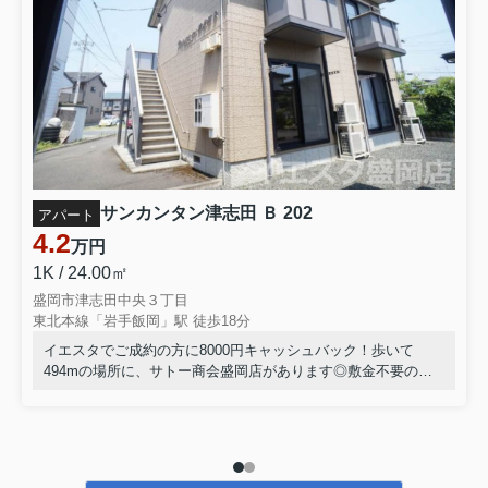
更登記が必要です』でした。」 「住所は何年も前に変わ
っているけど、そんな手続きが必要なの？」「住民票は
今の住所なのに、なぜ登記まで変...
2026.06.20
ブログ：賃貸経営
家賃を下げても決まらない？盛岡の空室対策で見直した
い5つのポ...
「空室がなかなか埋まらない…」「募集を始めて数か月
経つのに問い合わせが少ない…」「家賃を下げるべきな
のか悩んでいる…」賃貸経営をされているオーナー様に
サンカンタン津志田 Ｂ 202
アパート
とって、空室は大きな悩みのひとつではないでしょう
4.2
万円
か...
1K / 24.00㎡
2026.06.11
ブログ：不動産売却
盛岡市津志田中央３丁目
東北本線「岩手飯岡」駅 徒歩18分
【2026年版】盛岡市の不動産市場を分析｜今、家は売り
時なの...
イエスタでご成約の方に8000円キャッシュバック！歩いて
494mの場所に、サトー商会盛岡店があります◎敷金不要の物
近年、「盛岡市の不動産価格は上がっている」というニ
件です◎室内設備はBS・エアコンなど充実した設備を備え付
ュースを目にする機会が増えました。 実際に、 「今なら
高く売れるの？」 「盛岡の不動産市場は好調なの？」
けています◎当社イチオシの物件の「サンカンタン津志田 B」
「これから価...
◎ぜひ一度ご覧ください◎転勤、単身赴任などお引越しが決ま
った方はお気軽に当社へお問い合せください◎盛岡市エリアや
東北本線岩手飯岡付近の情報が豊富です(^^)