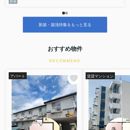
新築
に♪気になるイチオシ物件情報：「(仮称)D-ROOM南大通1丁目
PJ」♪新生活をスタートするなら、イエスタ盛岡店にお任せく
ださい♪当社へのお問合せは019-681-1717までよろしくお願い
します(^o^)
新築・築浅特集をもっと見る
おすすめ物件
RECOMMEND
アパート
賃貸マンション