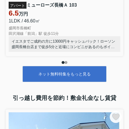
ミューローズ長橋Ａ 103
アパート
6.5
万円
1LDK / 46.60㎡
盛岡市長橋町
田沢湖線「前潟」駅 徒歩11分
イエスタでご成約の方に13000円キャッシュバック！ローソン
盛岡長橋台店まで徒歩5分と近場にコンビニがあるのもポイン
ト♪新着情報：ミューローズ長橋Aの空室情報ならコチラ♪盛岡
市でのお住まい検索をするなら、こちら田沢湖線前潟周辺から
始めましょう♪019-681-1717からイエスタ盛岡店までお問い合
わせください(#^^#)
ネット無料特集をもっと見る
引っ越し費用を節約！敷金礼金なし賃貸