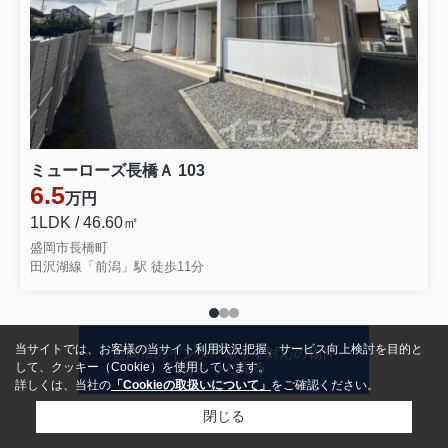
ミューローズ長橋Ａ 103
6.5
万円
1LDK / 46.60㎡
盛岡市長橋町
田沢湖線「前潟」駅 徒歩11分
当サイトでは、お客様の当サイト利用状況把握、サービス向上検討を目的と
盛岡市のインターネット対応の物件
をもっと見る
して、クッキー（Cookie）を使用しています。
詳しくは、当社の
「Cookieの取扱いについて」
をご確認ください。
閉じる