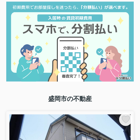
電話問い合わせによる伝言メッセージへのご返答は、8月
17日以降に順次ご対応させていただきます。
お時間をいただくことになりますが、
予めご了承くださ
いますようお願い申し上げます。
2026.07.21
ブログ：不動産売却
【2026年版】住所変更登記の手続き・費用・注意点を解
説！売...
前編では、住所変更登記の概要や義務化された背景、そ
して不動産売却を考えている方が早めに確認しておきた
い理由についてご紹介しました。 後編では、実際に住所
盛岡市の不動産
変更登記を行う場合の手続きや費...
2026.07.19
ブログ：不動産売却
【2026年版】住所変更登記が義務化！売却前に知ってお
きたい...
「家を売ろうと思ったら、最初に言われたのが『住所変