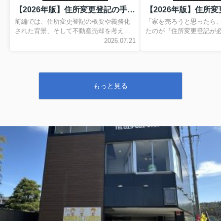
【2026年版】住所変更登記の手続き・費用・注意点を解説！売却前に確認しておきたいポイント【後編】
前編では、住所変更登記の概要や義務化
「家を売ろうと思ったら
された背景、そして不動産売却を考えて
たのが『住所変更登記が
いる方が早めに確認しておきたい理由に
た。」 「住所は何年も前に変わっている
2026.07.21
ついてご紹介しました。 後編では、実際
けど、そんな手続きが必
に住所変更登記を行う場合の手続きや費
民票は今の住所なのに、
用、売却時の注意点について詳しく解説
更しないといけないの？」 実は、この
します。 「まだ売却は先だから大丈夫」
うなご相談は決して珍し
もっと見る
と思われている方も、いざという時に慌
イエスタ盛岡店でも、不
てないための参考としてぜひ最後までご
談をいただく際、登記事
覧ください。 住所変更登記はいつまでに
簿）を確認すると、登記
行えばいい？ 2026年4月1日から、住所や
いる住所と現在お住まい
氏名に変更があった場合は、変更があっ
ているケースがよくあります。 
た日から2年以内に住所変更登記を申請す
は、住所変更登記をしな
ることが義務となりました。 正当な理由
活で困ることはほとんど
なく申請を行わなかった場合は、5万円
た。そのため、「売却す
以...
て手続きすればいい」と考え