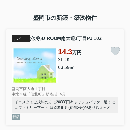
盛岡市の新築・築浅物件
(仮称)D-ROOM南大通1丁目PJ 102
アパート
14.3
万円
2LDK
63.59㎡
盛岡市南大通１丁目
東北本線「仙北町」駅 徒歩19分
イエスタでご成約の方に20000円キャッシュバック！近くに
はファミリーマート 盛岡肴町店(徒歩2分)がありちょっとし
た買い物に便利です♪今なら駐車場に空きあり、お車をお持
新築
ちの方に♪気になるイチオシ物件情報：「(仮称)D-ROOM南
大通1丁目PJ」♪新生活をスタートするなら、イエスタ盛岡
店にお任せください♪当社へのお問合せは019-681-1717まで