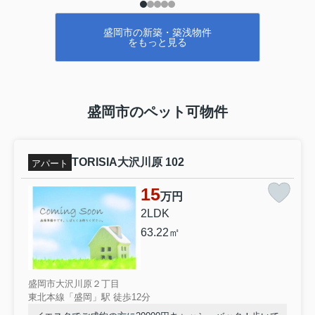
よろしくお願いします(^o^)
盛岡市の新築・築浅物件
をもっと見る
盛岡市のペット可物件
TORISIA大沢川原 102
アパート
15
万円
2LDK
63.22㎡
盛岡市大沢川原２丁目
東北本線「盛岡」駅 徒歩12分