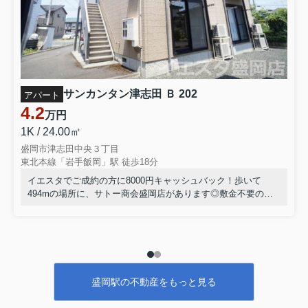
サンカンタン津志田 Ｂ 202
アパート
4.2
万円
1K / 24.00㎡
盛岡市津志田中央３丁目
東北本線「岩手飯岡」駅 徒歩18分
イエスタでご成約の方に8000円キャッシュバック！歩いて
494mの場所に、サトー商会盛岡店があります◎敷金不要の物
件です◎室内設備はBS・エアコンなど充実した設備を備え付
けています◎当社イチオシの物件の「サンカンタン津志田 B」
◎ぜひ一度ご覧ください◎転勤、単身赴任などお引越しが決ま
った方はお気軽に当社へお問い合せください◎盛岡市エリアや
東北本線岩手飯岡付近の情報が豊富です(^^)
盛岡駅の不動産をもっと見る