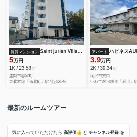
Saint jurien Village（サンジュリアン・ヴィラージュ） 101
ハピネスAUN
賃貸マンション
アパート
5
3.9
万円
万円
1K / 23.58㎡
2K / 39.34㎡
盛岡市志家町
滝沢市穴口
東北本線「仙北町」駅 徒歩25分
いわて銀河鉄道「厨川」駅
最新のルームツアー
気に入っていただけたら
と
を
高評価👍️
チャンネル登録