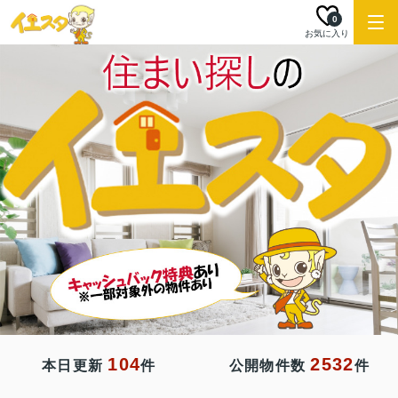
0
お気に入り
104
2532
本日更新
件
公開物件数
件