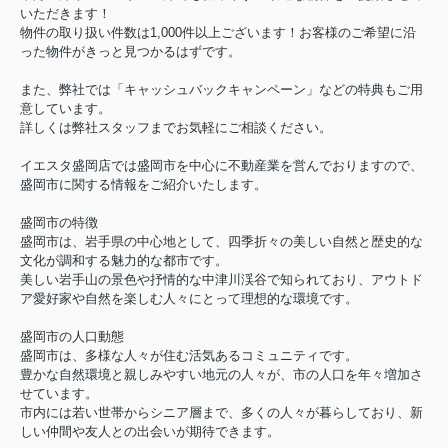
いただきます！
物件の取り扱い件数は1,000件以上ございます！お客様のご希望に沿
った物件がきっと見つかるはずです。
また、弊社では「キャッシュバックキャンペーン」などの特典もご用
意しています。
詳しくは弊社スタッフまでお気軽にご相談ください。
イエスタ盛岡店では盛岡市を中心に不動産業を営んでおりますので、
盛岡市に関する情報をご紹介いたします。
盛岡市の特徴
盛岡市は、岩手県の中心地として、四季折々の美しい自然と歴史的な
文化が調和する魅力的な都市です。
美しい岩手山の景色や抒情的な中津川渓谷で知られており、アウトド
ア愛好家や自然を楽しむ人々にとって理想的な環境です。
盛岡市の人口動態
盛岡市は、多様な人々が住む活気あるコミュニティです。
豊かな自然環境と親しみやすい地元の人々が、市の人口を年々増加さ
せています。
市内には若い世帯からシニア層まで、多くの人々が暮らしており、新
しい仲間や友人との出会いが期待できます。