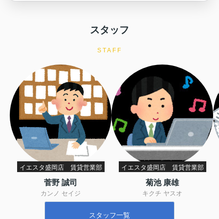
スタッフ
STAFF
イエスタ盛岡店 賃貸営業部
イエスタ盛岡店 賃貸営業部
菅野 誠司
菊池 康雄
カンノ セイジ
キクチ ヤスオ
スタッフ一覧