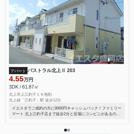
パストラル北上Ⅱ 203
アパート
4.55
万円
3DK / 61.87㎡
北上市上江釣子１６地割
北上線「江釣子」駅 徒歩12分
イエスタでご成約の方に9000円キャッシュバック！ファミリー
マート 北上江釣子店まで徒歩2分と近場にコンビニがあるのも
ポイント◎浴室とトイレが分かれています◎お風呂が好きな方
にはうれしい追い焚き機能付き◎気になるイチオシ物件情報：
「パストラル北上Ⅱ」◎北上市や北上線江釣子付近で、お客様