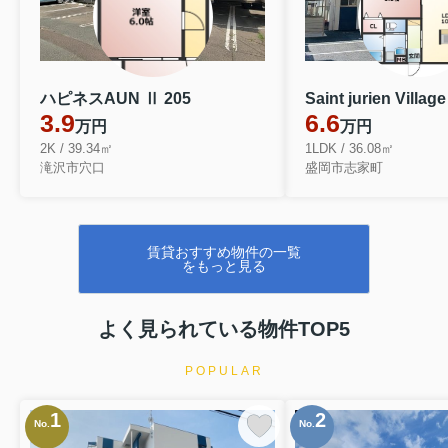
ハピネスAUN Ⅱ 205
3.9
6.6
万円
万円
2K / 39.34㎡
1LDK / 36.08㎡
滝沢市穴口
盛岡市志家町
賃貸おすすめ物件の一覧
をもっと見る
よく見られている物件TOP5
POPULAR
1
2
No.
No.