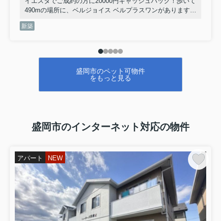
イエスタでご成約の方に20000円キャッシュバック！歩いて
490mの場所に、ベルジョイス ベルプラスワンがあります♪
駐輪場が併設されている物件です♪こちらはペット飼育可の
新築
物件です♪ぜひ一度見ていただきたい、「TORISIA大沢川
原」です♪帰る場所に魅力があると、より楽しい生活になり
ませんか♪住まいは誰にとっても重要な役割を果たしてくれ
るものです♪ご希望の住まいを共に見つけましょう(#^^#)
盛岡市のペット可物件
をもっと見る
盛岡市のインターネット対応の物件
アパート
NEW