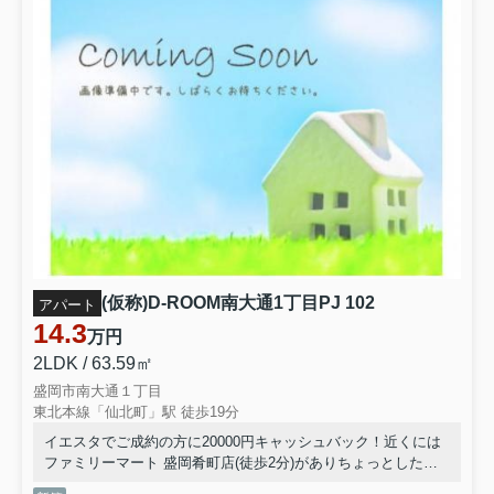
(仮称)D-ROOM南大通1丁目PJ 102
アパート
14.3
万円
2LDK / 63.59㎡
盛岡市南大通１丁目
東北本線「仙北町」駅 徒歩19分
イエスタでご成約の方に20000円キャッシュバック！近くには
ファミリーマート 盛岡肴町店(徒歩2分)がありちょっとした買
い物に便利です♪今なら駐車場に空きあり、お車をお持ちの方