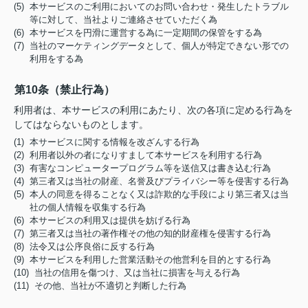
(5) 本サービスのご利用においてのお問い合わせ・発生したトラブル
等に対して、当社よりご連絡させていただく為
(6) 本サービスを円滑に運営する為に一定期間の保管をする為
(7) 当社のマーケティングデータとして、個人が特定できない形での
利用をする為
第10条（禁止行為）
利用者は、本サービスの利用にあたり、次の各項に定める行為を
してはならないものとします。
(1) 本サービスに関する情報を改ざんする行為
(2) 利用者以外の者になりすまして本サービスを利用する行為
(3) 有害なコンピュータープログラム等を送信又は書き込む行為
(4) 第三者又は当社の財産、名誉及びプライバシー等を侵害する行為
(5) 本人の同意を得ることなく又は詐欺的な手段により第三者又は当
社の個人情報を収集する行為
(6) 本サービスの利用又は提供を妨げる行為
(7) 第三者又は当社の著作権その他の知的財産権を侵害する行為
(8) 法令又は公序良俗に反する行為
(9) 本サービスを利用した営業活動その他営利を目的とする行為
(10) 当社の信用を傷つけ、又は当社に損害を与える行為
(11) その他、当社が不適切と判断した行為