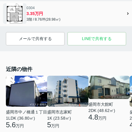
0304
3.35万円
3階 / 8.76坪(28.98㎡)
メールで共有する
LINEで共有する
近隣の物件
盛岡市大館町
2DK (48.62㎡)
盛岡市中ノ橋通１丁目
盛岡市志家町
4.8
万円
1LDK (36.80㎡)
1K (23.58㎡)
2
5.6
5
万円
万円