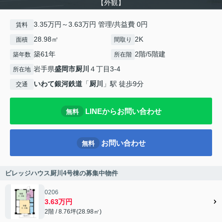
【外観】
3.35万円～3.63万円 管理/共益費 0円
賃料
28.98㎡
2K
面積
間取り
築61年
2階/5階建
築年数
所在階
岩手県
盛岡市
厨川
４丁目3-4
所在地
いわて銀河鉄道
「
厨川
」駅 徒歩9分
交通
LINEからお問い合わせ
無料
お問い合わせ
無料
ビレッジハウス厨川4号棟の募集中物件
0206
3.63万円
2階 / 8.76坪(28.98㎡)