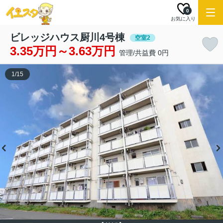
0
お気に入り
ビレッジハウス厨川4号棟
空室2
3.35万円～3.63万円
管理/共益費 0円
1
/
15