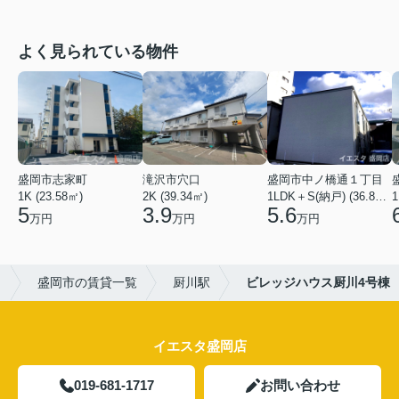
よく見られている物件
盛岡市志家町
滝沢市穴口
盛岡市中ノ橋通１丁目
1K (23.58㎡)
2K (39.34㎡)
1LDK＋S(納戸) (36.80㎡)
1
5
3.9
5.6
万円
万円
万円
タ
盛岡市の賃貸一覧
厨川駅
ビレッジハウス厨川4号棟
イエスタ盛岡店
019-681-1717
お問い合わせ