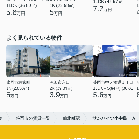
1LDK (42.57㎡)
1
1LDK (36.80㎡)
1K (23.58㎡)
7.2
万円
5.6
5
万円
万円
よく見られている物件
盛岡市志家町
滝沢市穴口
盛岡市中ノ橋通１丁目
1K (23.58㎡)
2K (39.34㎡)
1LDK＋S(納戸) (36.80㎡)
1
5
3.9
5.6
万円
万円
万円
タ
盛岡市の賃貸一覧
仙北町駅
サンハイツ小中島 Ａ