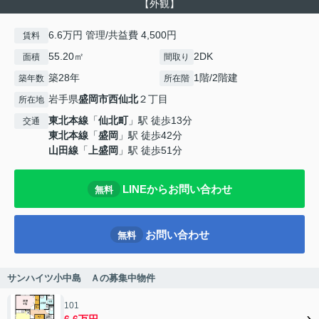
【外観】
6.6万円 管理/共益費 4,500円
賃料
55.20㎡
2DK
面積
間取り
築28年
1階/2階建
築年数
所在階
岩手県
盛岡市
西仙北
２丁目
所在地
東北本線
「
仙北町
」駅 徒歩13分
交通
東北本線
「
盛岡
」駅 徒歩42分
山田線
「
上盛岡
」駅 徒歩51分
LINEからお問い合わせ
無料
お問い合わせ
無料
サンハイツ小中島 Ａの募集中物件
101
6.6万円