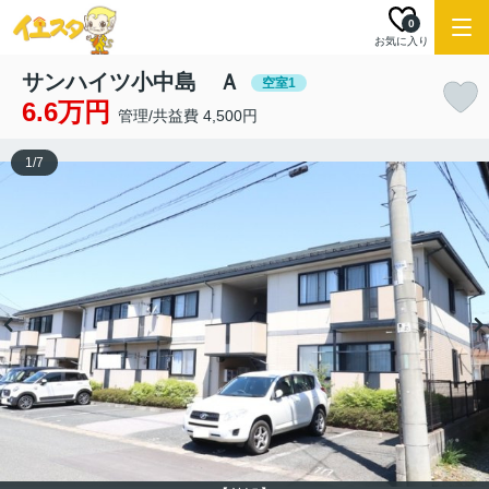
0
お気に入り
サンハイツ小中島 Ａ
空室1
6.6万円
管理/共益費 4,500円
1
/
7