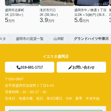
盛岡市志家町
滝沢市穴口
盛岡市中ノ橋通１丁目
1K (23.58㎡)
2K (39.34㎡)
1LDK＋S(納戸) (36.80㎡)
2
5
3.9
5.6
万円
万円
万円
スタ
盛岡市の賃貸一覧
山岸駅
グランドハイツ中津川
イエスタ盛岡店
019-681-1717
お問い合わせ
〒020-0807
岩手県盛岡市加賀野２丁目3-43
営業時間：
10：00-17：30
定休日：
毎週水曜、祝日、第3日曜日、GW、夏季、年末年始