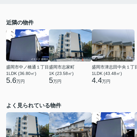
近隣の物件
盛岡市津志田中央１丁
盛岡市中ノ橋通１丁目
盛岡市志家町
1LDK (43.48㎡)
1LDK (36.80㎡)
1K (23.58㎡)
4.4
5.6
5
万円
万円
万円
よく見られている物件