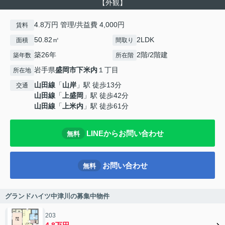
【外観】
4.8万円 管理/共益費 4,000円
賃料
50.82㎡
2LDK
面積
間取り
築26年
2階/2階建
築年数
所在階
岩手県
盛岡市
下米内
１丁目
所在地
山田線
「
山岸
」駅 徒歩13分
交通
山田線
「
上盛岡
」駅 徒歩42分
山田線
「
上米内
」駅 徒歩61分
LINEからお問い合わせ
無料
お問い合わせ
無料
グランドハイツ中津川の募集中物件
203
4.8万円