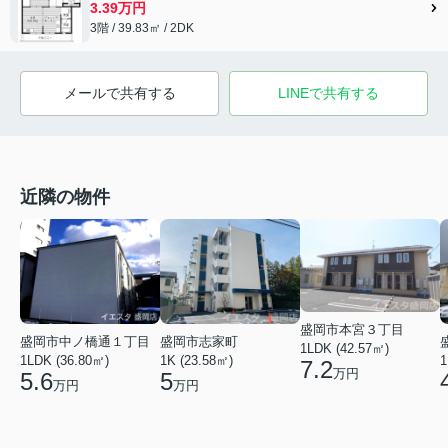
3.39万円
3階 / 39.83㎡ / 2DK
メールで共有する
LINEで共有する
近隣の物件
盛岡市本宮３丁目
盛岡市中ノ橋通１丁目
盛岡市志家町
1LDK (42.57㎡)
1
1LDK (36.80㎡)
1K (23.58㎡)
7.2
万円
5.6
5
万円
万円