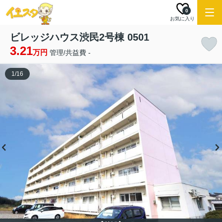
0
お気に入り
ビレッジハウス渋民2号棟 0501
3.21
万円
管理/共益費 -
1
/
16