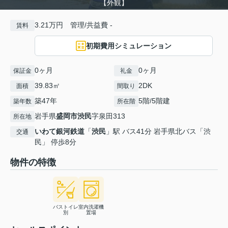
【外観】
3.21万円 管理/共益費 -
賃料
初期費用シミュレーション
0ヶ月
0ヶ月
保証金
礼金
39.83㎡
2DK
面積
間取り
築47年
5階/5階建
築年数
所在階
岩手県
盛岡市
渋民
字泉田313
所在地
いわて銀河鉄道
「
渋民
」駅 バス41分 岩手県北バス「渋
交通
民」 停歩8分
物件の特徴
バストイレ
室内洗濯機
別
置場