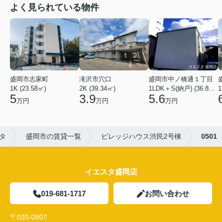
よく見られている物件
盛岡市志家町
滝沢市穴口
盛岡市中ノ橋通１丁目
1K (23.58㎡)
2K (39.34㎡)
1LDK＋S(納戸) (36.80㎡)
1
5
3.9
5.6
万円
万円
万円
タ
盛岡市の賃貸一覧
ビレッジハウス渋民2号棟
0501
イエスタ盛岡店
019-681-1717
お問い合わせ
〒020-0807