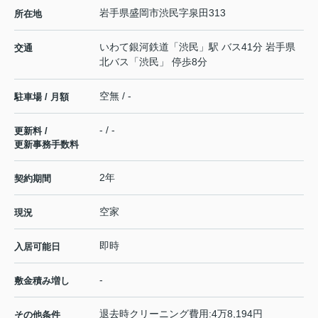
岩手県
盛岡市
渋民
字泉田313
所在地
いわて銀河鉄道
「
渋民
」駅 バス41分 岩手県
交通
北バス「渋民」 停歩8分
空無 / -
駐車場 / 月額
- / -
更新料 /
更新事務手数料
2年
契約期間
空家
現況
即時
入居可能日
-
敷金積み増し
退去時クリーニング費用:4万8,194円
その他条件