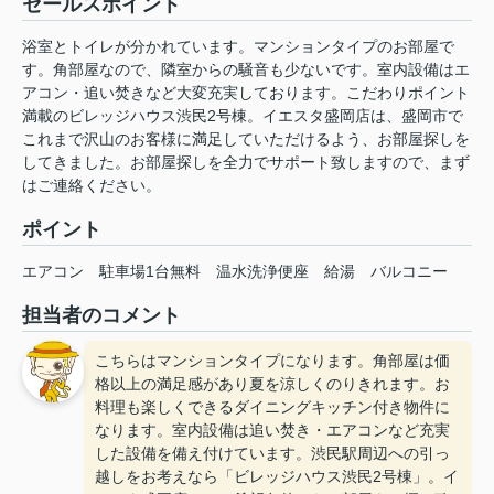
セールスポイント
浴室とトイレが分かれています。マンションタイプのお部屋で
す。角部屋なので、隣室からの騒音も少ないです。室内設備はエ
アコン・追い焚きなど大変充実しております。こだわりポイント
満載のビレッジハウス渋民2号棟。イエスタ盛岡店は、盛岡市で
これまで沢山のお客様に満足していただけるよう、お部屋探しを
してきました。お部屋探しを全力でサポート致しますので、まず
はご連絡ください。
ポイント
エアコン
駐車場1台無料
温水洗浄便座
給湯
バルコニー
担当者のコメント
こちらはマンションタイプになります。角部屋は価
格以上の満足感があり夏を涼しくのりきれます。お
料理も楽しくできるダイニングキッチン付き物件に
なります。室内設備は追い焚き・エアコンなど充実
した設備を備え付けています。渋民駅周辺への引っ
越しをお考えなら「ビレッジハウス渋民2号棟」。イ