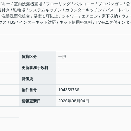
ドキー / 室内洗濯機置場 / フローリング / バルコニー / プロパンガス / 
器具付き / 駐輪場 / システムキッチン / カウンターキッチン / バス・トイレ
/ 洗髪洗面化粧台 / 浴室１坪以上 / シャワー / エアコン / 床下収納 / ウォ
 / BS / インターネット対応 / ネット使用料無料 / TVモニタ付インタ
一般
賃貸区分
-
更新事務手数料
-
特優賃
104359766
物件番号
2026年08月04日
情報更新日