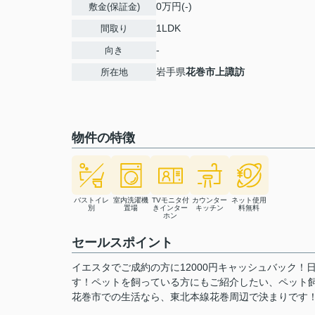
0万円(-)
敷金(保証金)
1LDK
間取り
-
向き
岩手県
花巻市
上諏訪
所在地
物件の特徴
バストイレ
室内洗濯機
TVモニタ付
カウンター
ネット使用
別
置場
きインター
キッチン
料無料
ホン
セールスポイント
イエスタでご成約の方に12000円キャッシュバック！
す！ペットを飼っている方にもご紹介したい、ペット
花巻市での生活なら、東北本線花巻周辺で決まりです！019