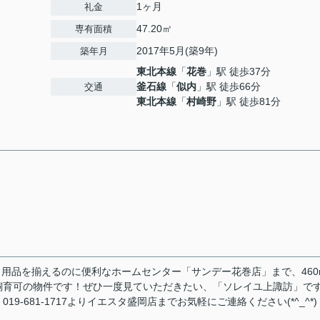
1ヶ月
礼金
47.20㎡
専有面積
2017年5月(築9年)
築年月
東北本線
「
花巻
」駅 徒歩37分
釜石線
「
似内
」駅 徒歩66分
交通
東北本線
「
村崎野
」駅 徒歩81分
日用品を揃えるのに便利なホームセンター「サンデー花巻店」まで、460
飼育可の物件です！ぜひ一度見ていただきたい、「ソレイユ上諏訪」で
-681-1717よりイエスタ盛岡店までお気軽にご連絡ください(*^_^*)