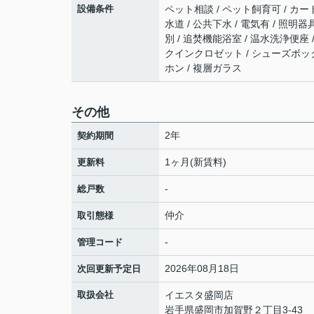
設備条件
ペット相談 / ペット飼育可 / カー
水道 / 公共下水 / 電気有 / 照明
別 / 追焚機能浴室 / 温水洗浄便座 
クインクロゼット / シューズボックス
ホン / 複層ガラス
その他
2年
契約期間
1ヶ月(新賃料)
更新料
-
総戸数
仲介
取引態様
-
管理コード
2026年08月18日
次回更新予定日
取扱会社
イエスタ盛岡店
岩手県盛岡市加賀野２丁目3-43