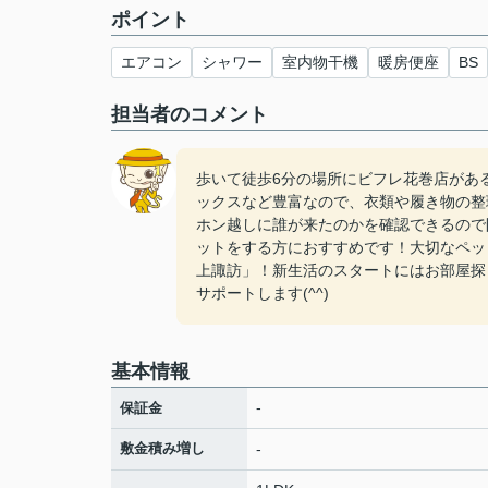
ポイント
エアコン
シャワー
室内物干機
暖房便座
BS
担当者のコメント
歩いて徒歩6分の場所にビフレ花巻店があ
ックスなど豊富なので、衣類や履き物の整
ホン越しに誰が来たのかを確認できるので
ットをする方におすすめです！大切なペッ
上諏訪」！新生活のスタートにはお部屋探
サポートします(^^)
基本情報
-
保証金
敷金積み増し
-