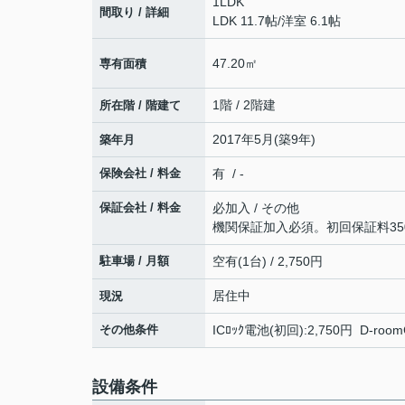
1LDK
間取り / 詳細
LDK 11.7帖
/
洋室 6.1帖
47.20㎡
専有面積
1階 / 2階建
所在階 / 階建て
2017年5月(築9年)
築年月
保険会社 / 料金
有 / -
保証会社 / 料金
必加入 / その他
機関保証加入必須。初回保証料350
駐車場 / 月額
空有(1台) / 2,750円
居住中
現況
その他条件
ICﾛｯｸ電池(初回):2,750円 D-
設備条件