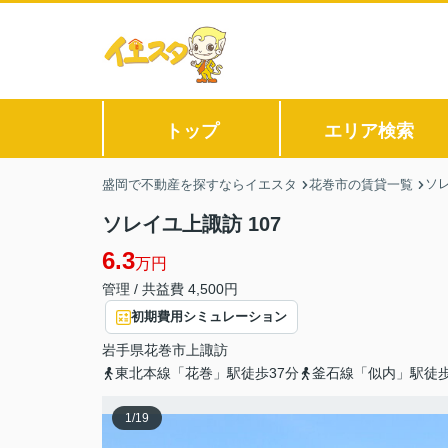
トップ
エリア検索
ソ
盛岡で不動産を探すならイエスタ
花巻市の賃貸一覧
ソレイユ上諏訪 107
6.3
万円
管理 / 共益費 4,500円
初期費用シミュレーション
岩手県
花巻市
上諏訪
東北本線「花巻」駅徒歩37分
釜石線「似内」駅徒歩
1
/
19