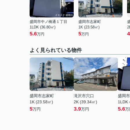
盛岡市中ノ橋通１丁目
盛岡市志家町
1LDK (36.80㎡)
1K (23.58㎡)
2
5.6
5
4
万円
万円
よく見られている物件
盛岡市志家町
滝沢市穴口
盛岡市
1K (23.58㎡)
2K (39.34㎡)
1LDK
5
3.9
5.6
万円
万円
万