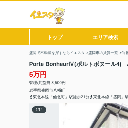
トップ
エリア検索
盛岡で不動産を探すならイエスタ
盛岡市の賃貸一覧
仙
Porte BonheurⅣ(ポルトボヌール4)
5万円
管理/共益費 3,500円
岩手県
盛岡市
八幡町
東北本線「仙北町」駅徒歩21分
東北本線「盛岡」駅
1
/
14