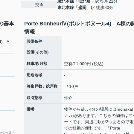
東北本線
「
仙北町
」駅 徒歩21分
交通
東北本線
「
盛岡
」駅 徒歩30分
棟の基本
Porte BonheurⅣ(ポルトボヌール4) A棟の
情報
4) A
設備条件
設備(その他)
-
駐車場/月額
空有/11,000円 (税込)
用途地域
-
募集戸数 / 総戸数
- / 10戸
取引態様
仲介
備考
物件から徒歩4分の場所にはmonaka
ナカ)があります。こちらの物件はア
ートです。周辺に駅が2つあるので電
での移動が便利です。「Porte
情報の見方