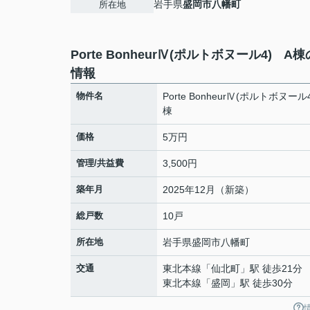
岩手県
盛岡市
八幡町
所在地
Porte BonheurⅣ(ポルトボヌール4) A
情報
物件名
Porte BonheurⅣ(ポルトボヌール
棟
価格
5万円
管理/共益費
3,500円
築年月
2025年12月（新築）
総戸数
10戸
所在地
岩手県
盛岡市
八幡町
交通
東北本線
「
仙北町
」駅 徒歩21分
東北本線
「
盛岡
」駅 徒歩30分