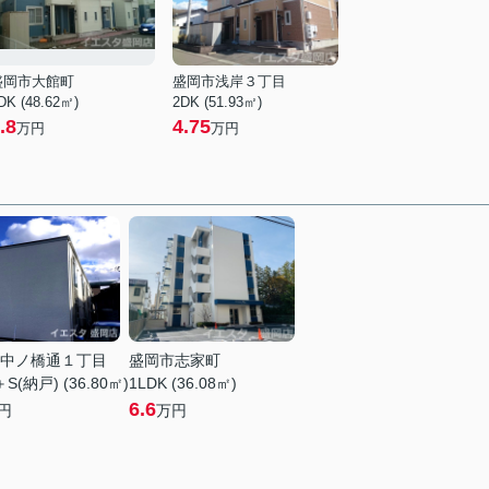
盛岡市大館町
盛岡市浅岸３丁目
DK (48.62㎡)
2DK (51.93㎡)
.8
4.75
万円
万円
中ノ橋通１丁目
盛岡市志家町
＋S(納戸) (36.80㎡)
1LDK (36.08㎡)
6.6
円
万円