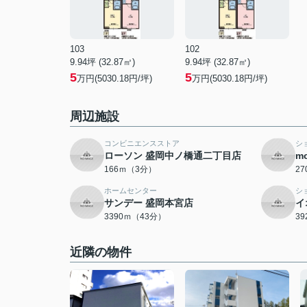
103
102
9.94坪 (32.87㎡)
9.94坪 (32.87㎡)
5
5
万円(5030.18円/坪)
万円(5030.18円/坪)
周辺施設
コンビニエンスストア
シ
ローソン 盛岡中ノ橋通二丁目店
m
166ｍ（3分）
2
ホームセンター
シ
サンデー 盛岡本宮店
イ
3390ｍ（43分）
3
近隣の物件