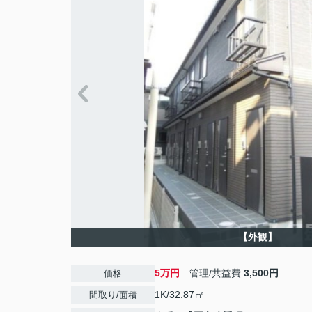
【外観】
5万円
管理/共益費
3,500円
価格
1K/32.87㎡
間取り/面積