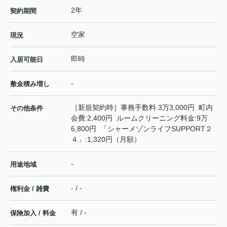
2年
契約期間
空家
現況
即時
入居可能日
-
敷金積み増し
［新規契約時］事務手数料:3万3,000円 町内
その他条件
会費:2,400円 ルームクリーニング料金:9万
6,800円 「シャーメゾンライフSUPPORT２
４」:1,320円（月額）
-
用途地域
- / -
権利金 / 雑費
有 / -
保険加入 / 料金