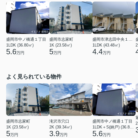
盛岡市津志田中央１丁目
盛岡市中ノ橋通１丁目
盛岡市志家町
1LDK (43.48㎡)
1LDK (36.80㎡)
1K (23.58㎡)
2
4.4
5.6
5
万円
万円
万円
よく見られている物件
盛岡市志家町
滝沢市穴口
盛岡市中ノ橋通１丁目
2
1K (23.58㎡)
2K (39.34㎡)
1LDK＋S(納戸) (36.80㎡)
5
3.9
5.6
万円
万円
万円