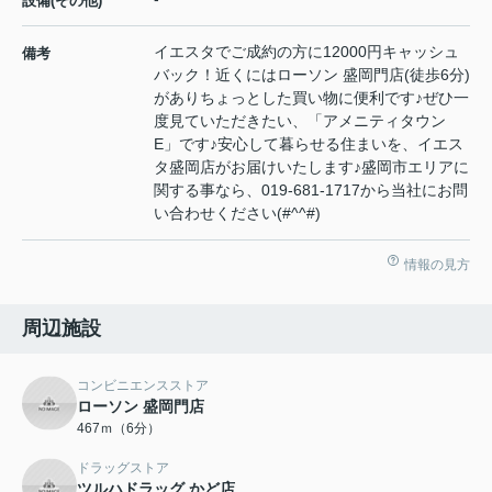
設備(その他)
イエスタでご成約の方に12000円キャッシュ
備考
バック！近くにはローソン 盛岡門店(徒歩6分)
がありちょっとした買い物に便利です♪ぜひ一
度見ていただきたい、「アメニティタウン
E」です♪安心して暮らせる住まいを、イエス
タ盛岡店がお届けいたします♪盛岡市エリアに
関する事なら、019-681-1717から当社にお問
い合わせください(#^^#)
情報の見方
周辺施設
コンビニエンスストア
ローソン 盛岡門店
467ｍ（6分）
ドラッグストア
ツルハドラッグ かど店