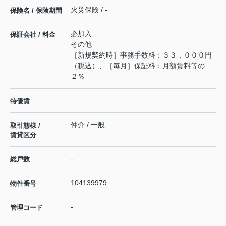
火災保険 / -
保険名 / 保険期間
必加入
保証会社 / 料金
その他
［新規契約時］事務手数料：３３，０００円
（税込）、［毎月］保証料：月額賃料等の
２％
-
特優賃
仲介 / 一般
取引態様 /
賃貸区分
-
総戸数
104139979
物件番号
-
管理コード