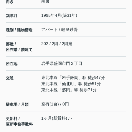
南東
向き
1995年4月(築31年)
築年月
アパート / 軽量鉄骨
種別 / 建物構造
202 / 2階 / 2階建
部屋 /
所在階 / 階建て
岩手県
盛岡市
門
２丁目
所在地
東北本線
「
岩手飯岡
」駅 徒歩47分
交通
東北本線
「
仙北町
」駅 徒歩51分
東北本線
「
盛岡
」駅 徒歩71分
空有(1台) / 0円
駐車場 / 月額
1ヶ月(新賃料) / -
更新料 /
更新事務手数料