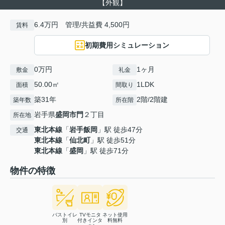
【外観】
6.4万円 管理/共益費 4,500円
賃料
初期費用シミュレーション
0万円
1ヶ月
敷金
礼金
50.00㎡
1LDK
面積
間取り
築31年
2階/2階建
築年数
所在階
岩手県
盛岡市
門
２丁目
所在地
東北本線
「
岩手飯岡
」駅 徒歩47分
交通
東北本線
「
仙北町
」駅 徒歩51分
東北本線
「
盛岡
」駅 徒歩71分
物件の特徴
バストイレ
TVモニタ
ネット使用
別
付きインタ
料無料