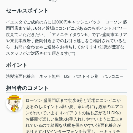
ーホン
セールスポイント
イエスタでご成約の方に12000円キャッシュバック！ローソン 盛
岡門店まで徒歩6分と近場にコンビニがあるのもポイント♪ぜひ一
度見ていただきたい、「アメニティタウンE」です♪盛岡市エリア
や東北本線岩手飯岡付近までのお引っ越しをご検討されているな
ら、お問い合わせやご連絡をお待ちしております♪知識が豊富な
スタッフがご対応させて頂きます(^^)
ポイント
洗髪洗面化粧台
ネット無料
BS
バストイレ別
バルコニー
担当者のコメント
ローソン 盛岡門店まで徒歩6分と近場にコンビニが
あるのもポイント♪暑い夏、寒い冬には必須のエアコ
ンが付いています♪レイアウトの幅も広がる1LDKの
お部屋で楽しい生活♪お手入れしやすいように工夫さ
れているので綺麗な状態を保ちやすい洗面化粧台が
あります♪TVインターフォンを設置し、セキュリテ