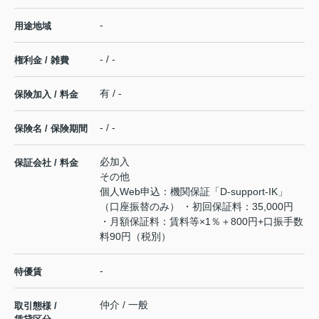
-
用途地域
- / -
権利金 / 雑費
有 / -
保険加入 / 料金
- / -
保険名 / 保険期間
必加入
保証会社 / 料金
その他
個人Web申込：機関保証「D‐support-IK」
（口座振替のみ） ・初回保証料：35,000円
・月額保証料：賃料等×1％＋800円+口振手数
料90円（税別）
-
特優賃
仲介 / 一般
取引態様 /