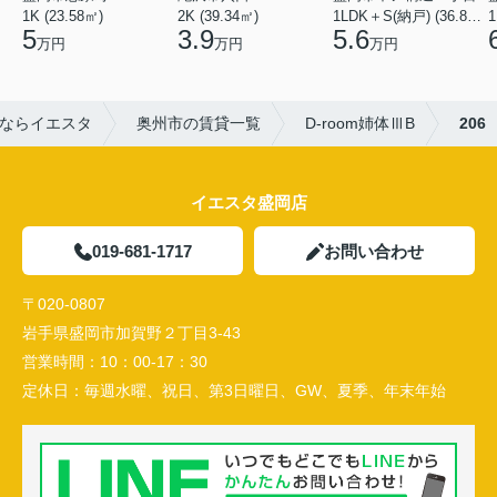
1K (23.58㎡)
2K (39.34㎡)
1LDK＋S(納戸) (36.80㎡)
1
5
3.9
5.6
万円
万円
万円
ならイエスタ
奥州市の賃貸一覧
D-room姉体ⅢB
206
イエスタ盛岡店
019-681-1717
お問い合わせ
〒020-0807
岩手県盛岡市加賀野２丁目3-43
営業時間：
10：00-17：30
定休日：
毎週水曜、祝日、第3日曜日、GW、夏季、年末年始