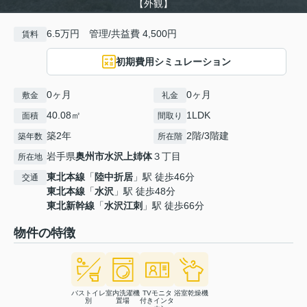
【外観】
6.5万円 管理/共益費 4,500円
賃料
初期費用シミュレーション
0ヶ月
0ヶ月
敷金
礼金
40.08㎡
1LDK
面積
間取り
築2年
2階/3階建
築年数
所在階
岩手県
奥州市
水沢上姉体
３丁目
所在地
東北本線
「
陸中折居
」駅 徒歩46分
交通
東北本線
「
水沢
」駅 徒歩48分
東北新幹線
「
水沢江刺
」駅 徒歩66分
物件の特徴
バストイレ
室内洗濯機
TVモニタ
浴室乾燥機
別
置場
付きインタ