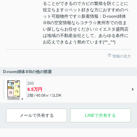
ることができるのでカビの繁殖を防ぐことに
役立ちます☆ペット好きな方におすすめのペ
ット可能物件です☆新着情報：D-room姉体
ⅢBの空室情報ならコチラ☆奥州市での住ま
い探しならお任せください☆イエスタ盛岡店
は地域の不動産会社として、あらゆる条件に
お応えできるよう努めています(*^_^*)
情報の見方
D-room姉体ⅢBの他の部屋
205
6.5万円
2階 / 40.08㎡ / 1LDK
メールで共有する
LINEで共有する