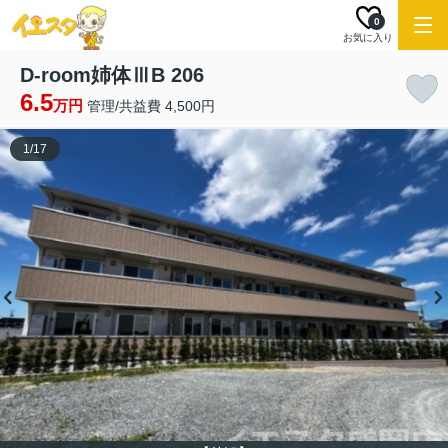
0
お気に入り
D-room姉体ⅢB 206
6.5
万円
管理/共益費 4,500円
1
/
17