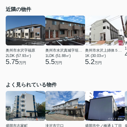
近隣の物件
1
奥州市水沢字福原
奥州市水沢真城字垣ノ内
奥州市水沢上姉体５丁目
2LDK (57.93㎡)
1LDK (51.88㎡)
1K (30.03㎡)
5.75
5.5
5.2
万円
万円
万円
よく見られている物件
盛岡市志家町
滝沢市穴口
盛岡市中ノ橋通１丁目