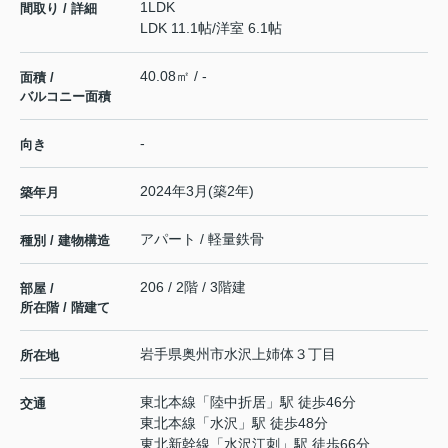
1LDK
間取り / 詳細
LDK 11.1帖
/
洋室 6.1帖
40.08㎡ / -
面積 /
バルコニー面積
-
向き
2024年3月(築2年)
築年月
アパート / 軽量鉄骨
種別 / 建物構造
206 / 2階 / 3階建
部屋 /
所在階 / 階建て
岩手県
奥州市
水沢上姉体
３丁目
所在地
東北本線
「
陸中折居
」駅 徒歩46分
交通
東北本線
「
水沢
」駅 徒歩48分
東北新幹線
「
水沢江刺
」駅 徒歩66分