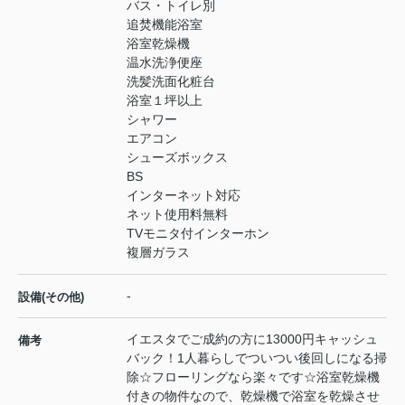
バス・トイレ別
追焚機能浴室
浴室乾燥機
温水洗浄便座
洗髪洗面化粧台
浴室１坪以上
シャワー
エアコン
シューズボックス
BS
インターネット対応
ネット使用料無料
TVモニタ付インターホン
複層ガラス
-
設備(その他)
イエスタでご成約の方に13000円キャッシュ
備考
バック！1人暮らしでついつい後回しになる掃
除☆フローリングなら楽々です☆浴室乾燥機
付きの物件なので、乾燥機で浴室を乾燥させ