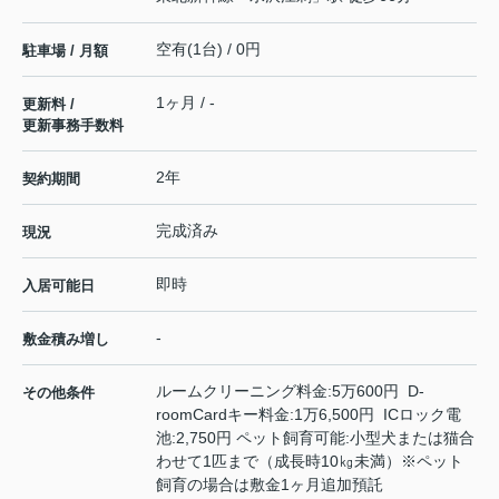
空有(1台) / 0円
駐車場 / 月額
1ヶ月 / -
更新料 /
更新事務手数料
2年
契約期間
完成済み
現況
即時
入居可能日
-
敷金積み増し
ルームクリーニング料金:5万600円 D-
その他条件
roomCardキー料金:1万6,500円 ICロック電
池:2,750円 ペット飼育可能:小型犬または猫合
わせて1匹まで（成長時10㎏未満）※ペット
飼育の場合は敷金1ヶ月追加預託