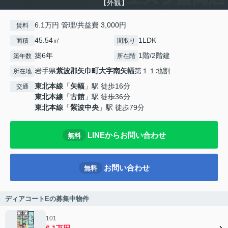
【外観】
6.1万円 管理/共益費 3,000円
賃料
45.54㎡
1LDK
面積
間取り
築6年
1階/2階建
築年数
所在階
岩手県
紫波郡矢巾町
大字南矢幅
第１１地割
所在地
東北本線
「
矢幅
」駅 徒歩16分
交通
東北本線
「
古館
」駅 徒歩36分
東北本線
「
紫波中央
」駅 徒歩79分
LINEからお問い合わせ
無料
お問い合わせ
無料
ディアコートEの募集中物件
101
6.1万円