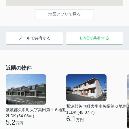
地図アプリで見る
メールで共有する
LINEで共有する
近隣の物件
紫波郡矢巾町大字南矢幅第６地割
紫波郡矢巾町大字高田第１６地割
1LDK (45.07㎡)
2LDK (54.08㎡)
6.1
万円
5.2
万円