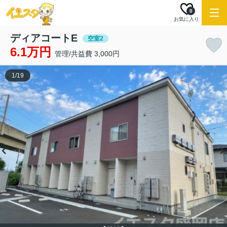
0
お気に入り
ディアコートE
空室2
6.1万円
管理/共益費 3,000円
1
/
19