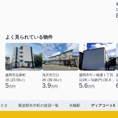
1
よく見られている物件
盛岡市志家町
滝沢市穴口
盛岡市中ノ橋通１丁目
1K (23.58㎡)
2K (39.34㎡)
1LDK＋S(納戸) (36.80㎡)
1
5
3.9
5.6
万円
万円
万円
エスタ
紫波郡矢巾町の賃貸一覧
矢幅駅
ディアコートE