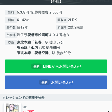
【外観】
5.3万円 管理/共益費 2,300円
賃料
61.42㎡
2LDK
面積
間取り
築12年
2階/2階建
築年数
所在階
岩手県
花巻市
松園町
４０４番地３
所在地
東北本線
「
花巻
」駅 徒歩37分
交通
釜石線
「
似内
」駅 徒歩65分
東北本線
「
花巻空港
」駅 徒歩80分
LINEからお問い合わせ
無料
お問い合わせ
無料
クレッシェンドの募集中物件
201
5.3万円