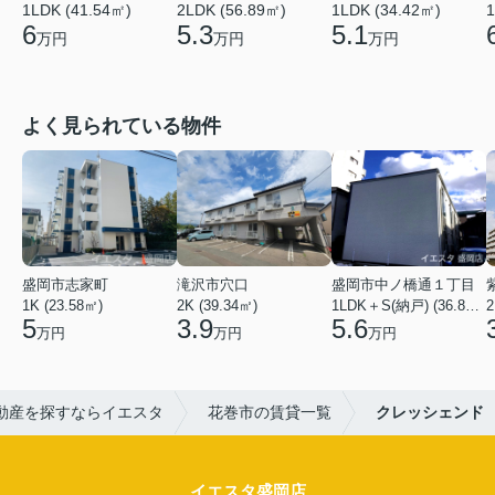
2LDK (56.89㎡)
1LDK (41.54㎡)
1LDK (34.42㎡)
1
5.3
6
5.1
万円
万円
万円
よく見られている物件
盛岡市志家町
滝沢市穴口
盛岡市中ノ橋通１丁目
1K (23.58㎡)
2K (39.34㎡)
1LDK＋S(納戸) (36.80㎡)
2
5
3.9
5.6
万円
万円
万円
動産を探すならイエスタ
花巻市の賃貸一覧
クレッシェンド
イエスタ盛岡店