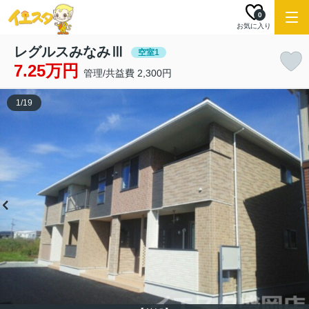
0
お気に入り
レグルスみなみⅢ
空室1
7.25万円
管理/共益費 2,300円
1
/
19