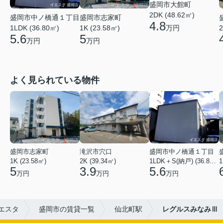
盛岡市大館町
2DK (48.62㎡)
盛岡市中ノ橋通１丁目
盛岡市志家町
4.8
万円
1LDK (36.80㎡)
1K (23.58㎡)
2
5.6
5
万円
万円
よく見られている物件
盛岡市志家町
滝沢市穴口
盛岡市中ノ橋通１丁目
1K (23.58㎡)
2K (39.34㎡)
1LDK＋S(納戸) (36.80㎡)
1
5
3.9
5.6
万円
万円
万円
エスタ
盛岡市の賃貸一覧
仙北町駅
レグルスみなみⅢ