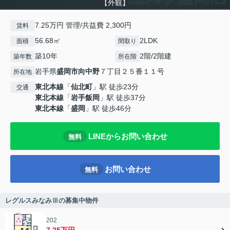
【外観】
7.25万円 管理/共益費 2,300円
賃料
56.68㎡
2LDK
面積
間取り
築10年
2階/2階建
築年数
所在階
岩手県
盛岡市
向中野
７丁目２５番１１号
所在地
東北本線
「
仙北町
」駅 徒歩23分
交通
東北本線
「
岩手飯岡
」駅 徒歩37分
東北本線
「
盛岡
」駅 徒歩46分
LINEからお問い合わせ
無料
お問い合わせ
無料
レグルスみなみⅢの募集中物件
202
7.25万円