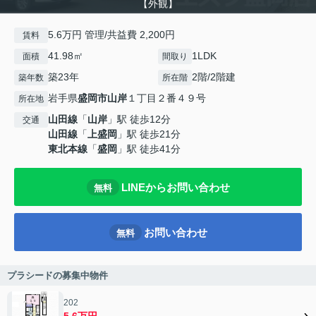
【外観】
5.6万円 管理/共益費 2,200円
賃料
41.98㎡
1LDK
面積
間取り
築23年
2階/2階建
築年数
所在階
岩手県
盛岡市
山岸
１丁目２番４９号
所在地
山田線
「
山岸
」駅 徒歩12分
交通
山田線
「
上盛岡
」駅 徒歩21分
東北本線
「
盛岡
」駅 徒歩41分
LINEからお問い合わせ
無料
お問い合わせ
無料
プラシードの募集中物件
202
5.6万円