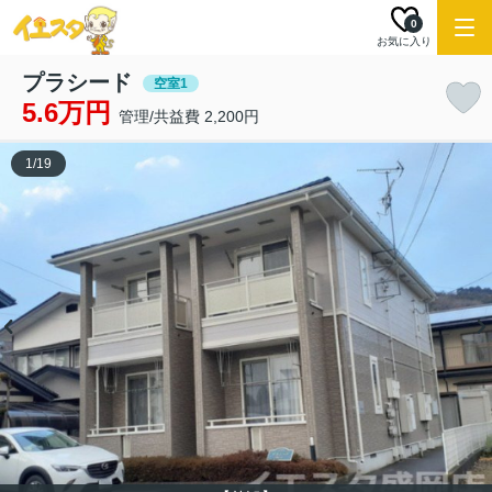
0
お気に入り
プラシード
空室1
5.6万円
管理/共益費 2,200円
1
/
19