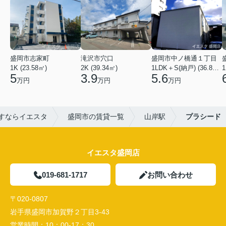
盛岡市志家町
滝沢市穴口
盛岡市中ノ橋通１丁目
1K (23.58㎡)
2K (39.34㎡)
1LDK＋S(納戸) (36.80㎡)
1
5
3.9
5.6
万円
万円
万円
すならイエスタ
盛岡市の賃貸一覧
山岸駅
プラシード
イエスタ盛岡店
019-681-1717
お問い合わせ
〒020-0807
岩手県盛岡市加賀野２丁目3-43
営業時間：
10：00-17：30