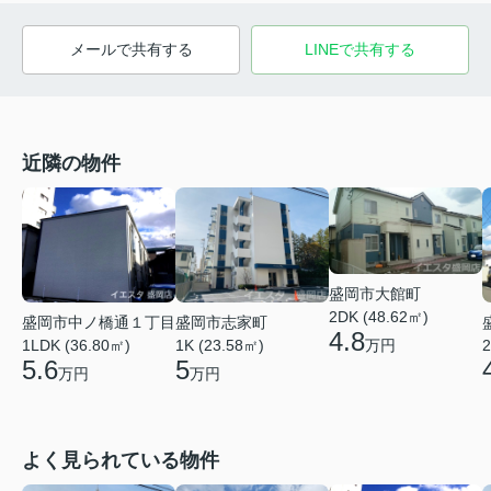
メールで共有する
LINEで共有する
近隣の物件
盛岡市大館町
2DK (48.62㎡)
盛岡市中ノ橋通１丁目
盛岡市志家町
4.8
万円
1LDK (36.80㎡)
1K (23.58㎡)
2
5.6
5
万円
万円
よく見られている物件