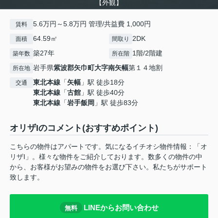
【外観】
5.6万円～5.8万円 管理/共益費 1,000円
賃料
64.59㎡
2DK
面積
間取り
築27年
1階/2階建
築年数
所在階
岩手県
紫波郡矢巾町
大字南矢幅
第１４地割
所在地
東北本線
「
矢幅
」駅 徒歩18分
交通
東北本線
「
古館
」駅 徒歩40分
東北本線
「
岩手飯岡
」駅 徒歩83分
オリザIのコメント(おすすめポイント)
こちらの物件はアパートです。気になるイチオシ物件情報：「オ
リザI」。様々な物件をご紹介しております。数多くの物件の中
から、お客様がお望みの物件をお選び下さい。私たちがサポート
致します。
LINEからお問い合わせ
無料