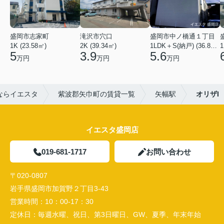
盛岡市志家町
滝沢市穴口
盛岡市中ノ橋通１丁目
1K (23.58㎡)
2K (39.34㎡)
1LDK＋S(納戸) (36.80㎡)
1
5
3.9
5.6
万円
万円
万円
ならイエスタ
紫波郡矢巾町の賃貸一覧
矢幅駅
オリザI
イエスタ盛岡店
019-681-1717
お問い合わせ
〒020-0807
岩手県盛岡市加賀野２丁目3-43
営業時間：
10：00-17：30
定休日：
毎週水曜、祝日、第3日曜日、GW、夏季、年末年始