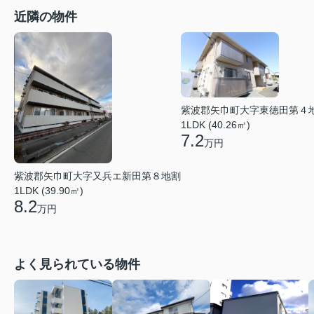
近隣の物件
紫波郡矢巾町大字東徳田第４
1LDK (40.26㎡)
7.2
万円
紫波郡矢巾町大字又兵エ新田第８地割
1LDK (39.90㎡)
8.2
万円
よく見られている物件