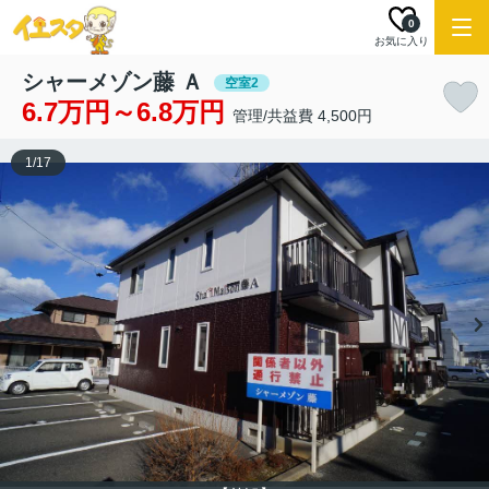
0
お気に入り
シャーメゾン藤 Ａ
空室2
6.7万円～6.8万円
管理/共益費 4,500円
1
/
17