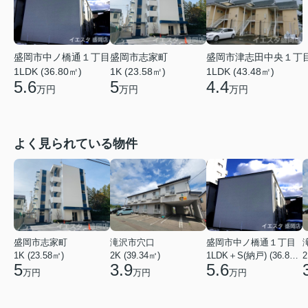
盛岡市津志田中央１丁
盛岡市中ノ橋通１丁目
盛岡市志家町
1LDK (43.48㎡)
1LDK (36.80㎡)
1K (23.58㎡)
4.4
5.6
5
万円
万円
万円
よく見られている物件
盛岡市志家町
滝沢市穴口
盛岡市中ノ橋通１丁目
1K (23.58㎡)
2K (39.34㎡)
1LDK＋S(納戸) (36.80㎡)
2
5
3.9
5.6
万円
万円
万円