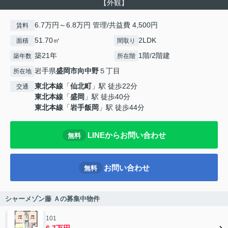
【外観】
6.7万円～6.8万円 管理/共益費 4,500円
賃料
51.70㎡
2LDK
面積
間取り
築21年
1階/2階建
築年数
所在階
岩手県
盛岡市
向中野
５丁目
所在地
東北本線
「
仙北町
」駅 徒歩22分
交通
東北本線
「
盛岡
」駅 徒歩40分
東北本線
「
岩手飯岡
」駅 徒歩44分
LINEからお問い合わせ
無料
お問い合わせ
無料
シャーメゾン藤 Ａの募集中物件
101
6.7万円