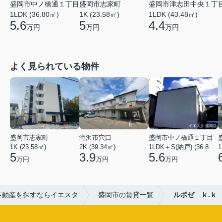
盛岡市津志田中央１丁
盛岡市中ノ橋通１丁目
盛岡市志家町
1LDK (43.48㎡)
1LDK (36.80㎡)
1K (23.58㎡)
4.4
5.6
5
万円
万円
万円
よく見られている物件
盛岡市志家町
滝沢市穴口
盛岡市中ノ橋通１丁目
1K (23.58㎡)
2K (39.34㎡)
1LDK＋S(納戸) (36.80㎡)
1
5
3.9
5.6
万円
万円
万円
不動産を探すならイエスタ
盛岡市の賃貸一覧
ルポゼ ｋ.ｋ