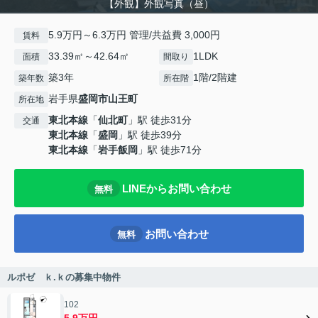
【外観】外観写真（昼）
5.9万円～6.3万円 管理/共益費 3,000円
賃料
33.39㎡～42.64㎡
1LDK
面積
間取り
築3年
1階/2階建
築年数
所在階
岩手県
盛岡市
山王町
所在地
東北本線
「
仙北町
」駅 徒歩31分
交通
東北本線
「
盛岡
」駅 徒歩39分
東北本線
「
岩手飯岡
」駅 徒歩71分
LINEからお問い合わせ
無料
お問い合わせ
無料
ルポゼ ｋ.ｋの募集中物件
102
5.9万円