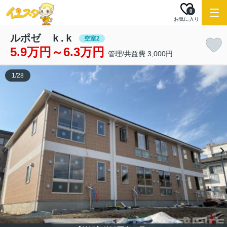
0
お気に入り
ルポゼ ｋ.ｋ
空室2
5.9万円～6.3万円
管理/共益費 3,000円
1
/
28