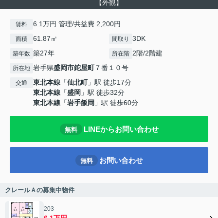
【外観】
6.1万円 管理/共益費 2,200円
賃料
61.87㎡
3DK
面積
間取り
築27年
2階/2階建
築年数
所在階
岩手県
盛岡市
鉈屋町
７番１０号
所在地
東北本線
「
仙北町
」駅 徒歩17分
交通
東北本線
「
盛岡
」駅 徒歩32分
東北本線
「
岩手飯岡
」駅 徒歩60分
LINEからお問い合わせ
無料
お問い合わせ
無料
クレールＡの募集中物件
203
6.1万円