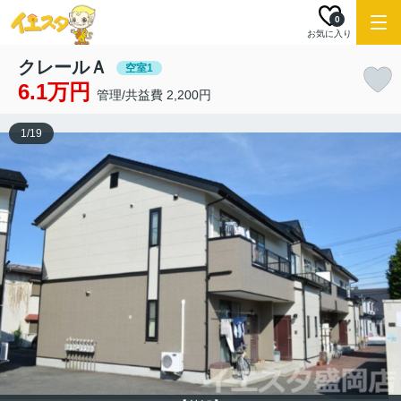
0
お気に入り
クレールＡ
空室1
6.1万円
管理/共益費 2,200円
1
/
19