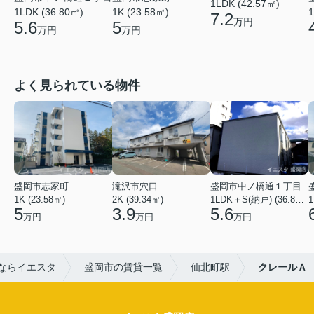
1LDK (42.57㎡)
1
1LDK (36.80㎡)
1K (23.58㎡)
7.2
万円
5.6
5
万円
万円
よく見られている物件
盛岡市志家町
滝沢市穴口
盛岡市中ノ橋通１丁目
1K (23.58㎡)
2K (39.34㎡)
1LDK＋S(納戸) (36.80㎡)
1
5
3.9
5.6
万円
万円
万円
ならイエスタ
盛岡市の賃貸一覧
仙北町駅
クレールＡ