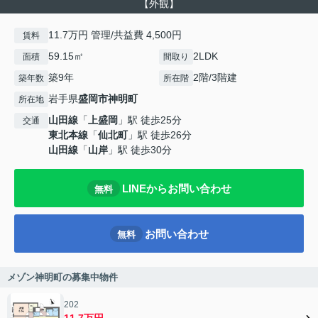
【外観】
11.7万円 管理/共益費 4,500円
賃料
59.15㎡
2LDK
面積
間取り
築9年
2階/3階建
築年数
所在階
岩手県
盛岡市
神明町
所在地
山田線
「
上盛岡
」駅 徒歩25分
交通
東北本線
「
仙北町
」駅 徒歩26分
山田線
「
山岸
」駅 徒歩30分
LINEからお問い合わせ
無料
お問い合わせ
無料
メゾン神明町の募集中物件
202
11.7万円