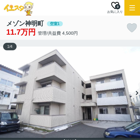
0
お気に入り
メゾン神明町
空室1
11.7万円
管理/共益費 4,500円
1
/
4