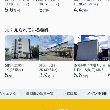
1LDK (43.48㎡)
1LDK (36.80㎡)
1K (23.58㎡)
4.4
5.6
5
万円
万円
万円
よく見られている物件
盛岡市志家町
滝沢市穴口
盛岡市中ノ橋通１丁目
1K (23.58㎡)
2K (39.34㎡)
1LDK＋S(納戸) (36.80㎡)
1
5
3.9
5.6
万円
万円
万円
らイエスタ
盛岡市の賃貸一覧
上盛岡駅
メゾン神明町