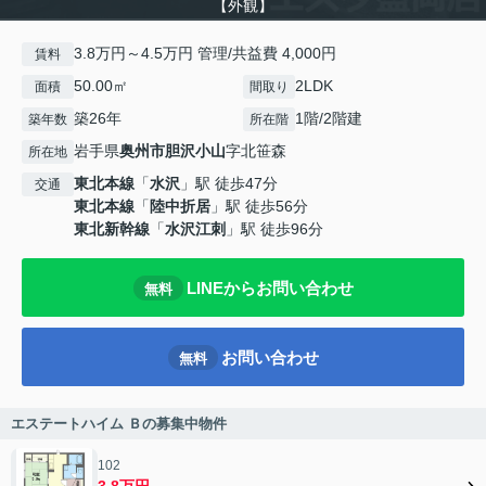
【外観】
3.8万円～4.5万円 管理/共益費 4,000円
賃料
50.00㎡
2LDK
面積
間取り
築26年
1階/2階建
築年数
所在階
岩手県
奥州市
胆沢小山
字北笹森
所在地
東北本線
「
水沢
」駅 徒歩47分
交通
東北本線
「
陸中折居
」駅 徒歩56分
東北新幹線
「
水沢江刺
」駅 徒歩96分
LINEからお問い合わせ
無料
お問い合わせ
無料
エステートハイム Ｂの募集中物件
102
3.8万円