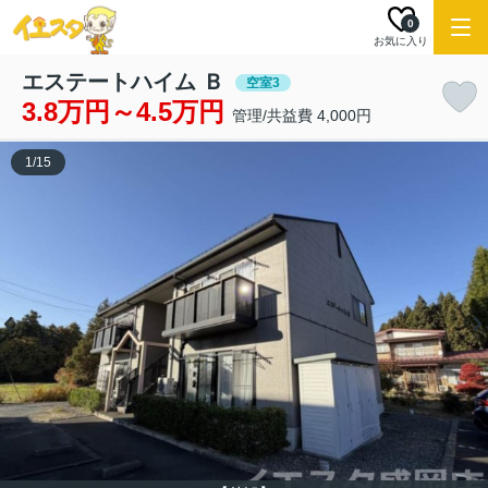
0
お気に入り
エステートハイム Ｂ
空室3
3.8万円～4.5万円
管理/共益費 4,000円
1
/
15