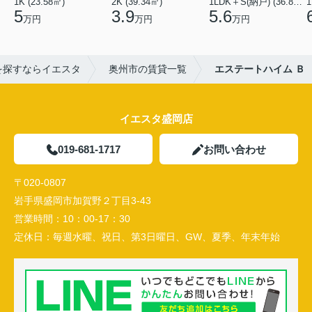
1K (23.58㎡)
2K (39.34㎡)
1LDK＋S(納戸) (36.80㎡)
1
5
3.9
5.6
万円
万円
万円
を探すならイエスタ
奥州市の賃貸一覧
エステートハイム Ｂ
イエスタ盛岡店
019-681-1717
お問い合わせ
〒020-0807
岩手県盛岡市加賀野２丁目3-43
営業時間：
10：00-17：30
定休日：
毎週水曜、祝日、第3日曜日、GW、夏季、年末年始