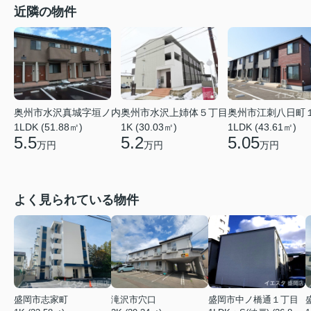
近隣の物件
奥州市江刺八日町
奥州市水沢真城字垣ノ内
奥州市水沢上姉体５丁目
1LDK (43.61㎡)
1LDK (51.88㎡)
1K (30.03㎡)
5.05
5.5
5.2
万円
万円
万円
よく見られている物件
盛岡市志家町
滝沢市穴口
盛岡市中ノ橋通１丁目