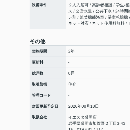
設備条件
２人入居可 / 高齢者相談 / 学生相談
ス / 公営水道 / 公共下水 / 24
レ別 / 追焚機能浴室 / 浴室乾燥機 
ネット対応 / ネット使用料無料 /
その他
2年
契約期間
-
更新料
8戸
総戸数
仲介
取引態様
-
管理コード
2026年08月18日
次回更新予定日
取扱会社
イエスタ盛岡店
岩手県盛岡市加賀野２丁目3-43
TEL:019-681-1717