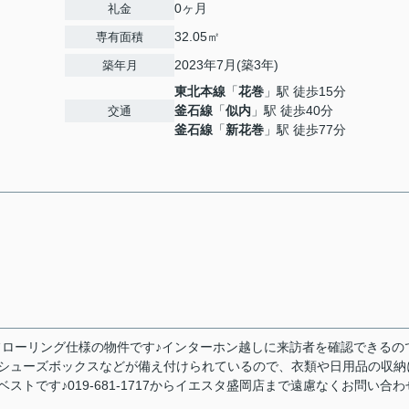
0ヶ月
礼金
32.05㎡
専有面積
2023年7月(築3年)
築年月
東北本線
「
花巻
」駅 徒歩15分
釜石線
「
似内
」駅 徒歩40分
交通
釜石線
「
新花巻
」駅 徒歩77分
！フローリング仕様の物件です♪インターホン越しに来訪者を確認できるの
・シューズボックスなどが備え付けられているので、衣類や日用品の収納
トです♪019-681-1717からイエスタ盛岡店まで遠慮なくお問い合わ