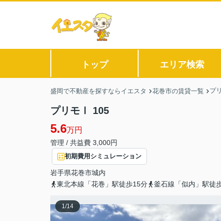
トップ
エリア検索
プ
盛岡で不動産を探すならイエスタ
花巻市の賃貸一覧
プリモⅠ 105
5.6
万円
管理 / 共益費 3,000円
初期費用シミュレーション
岩手県
花巻市
城内
東北本線「花巻」駅徒歩15分
釜石線「似内」駅徒歩
1
/
14