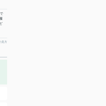
で
履
ど
の見方