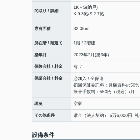
1K＋S(納戸)
間取り / 詳細
K 9.3帖
/
S 2.7帖
32.05㎡
専有面積
1階 / 2階建
所在階 / 階建て
2023年7月(築3年)
築年月
保険会社 / 料金
有 / -
保証会社 / 料金
必加入 / 全保連
初回保証委託料：月額賃料の50% 年
振替手数料：550円（税込）/月
空家
現況
その他条件
敷金（法人契約）:5万6,000円 
設備条件