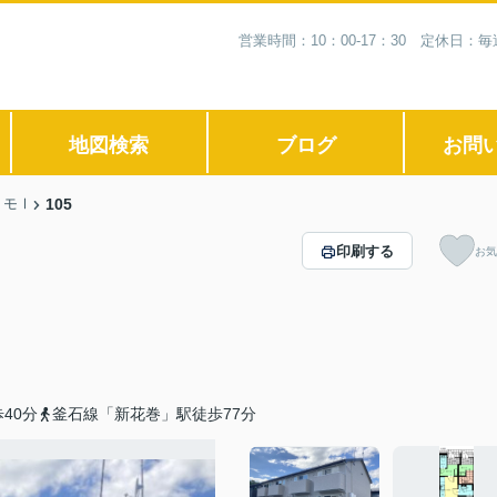
営業時間：10：00-17：30 定休日
地図検索
ブログ
お問
リモⅠ
105
印刷する
お気
40分
釜石線「新花巻」駅徒歩77分