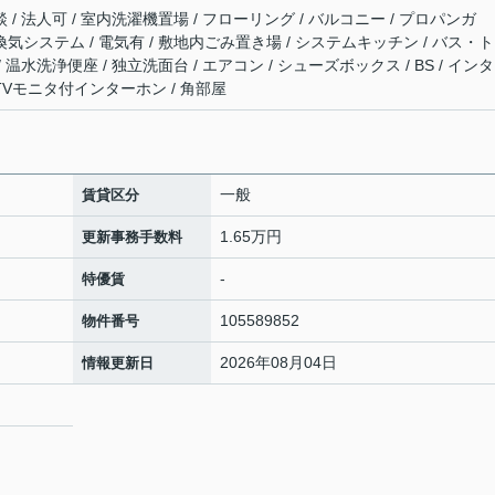
 / 法人可 / 室内洗濯機置場 / フローリング / バルコニー / プロパンガ
時間換気システム / 電気有 / 敷地内ごみ置き場 / システムキッチン / バス・
/ 温水洗浄便座 / 独立洗面台 / エアコン / シューズボックス / BS / イン
 TVモニタ付インターホン / 角部屋
一般
賃貸区分
1.65万円
更新事務手数料
-
特優賃
105589852
物件番号
2026年08月04日
情報更新日