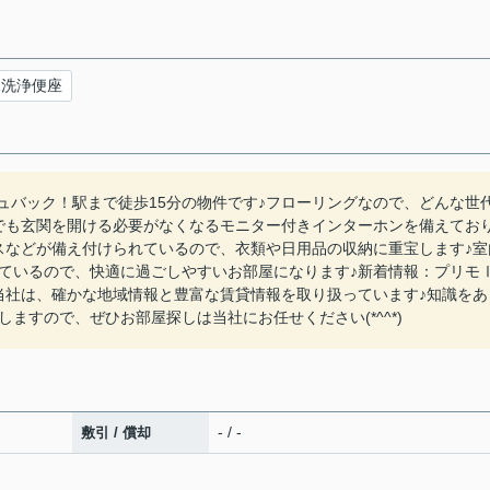
水洗浄便座
シュバック！駅まで徒歩15分の物件です♪フローリングなので、どんな世
でも玄関を開ける必要がなくなるモニター付きインターホンを備えてお
スなどが備え付けられているので、衣類や日用品の収納に重宝します♪室
ているので、快適に過ごしやすいお部屋になります♪新着情報：プリモ
当社は、確かな地域情報と豊富な賃貸情報を取り扱っています♪知識をあ
ますので、ぜひお部屋探しは当社にお任せください(*^^*)
- / -
敷引 / 償却