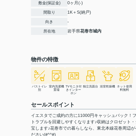
0ヶ月(-)
敷金(保証金)
1K＋S(納戸)
間取り
-
向き
岩手県
花巻市
城内
所在地
物件の特徴
バストイレ
室内洗濯機
TVモニタ付
独立洗面台
浴室乾燥機
ネット使用
別
置場
きインター
料無料
ホン
セールスポイント
イエスタでご成約の方に11000円キャッシュバック
トラブルを回避しやすくなります♪収納はクロゼット
宝します♪花巻市での暮らしなら、東北本線花巻周辺がベス
ださい(#^^#)