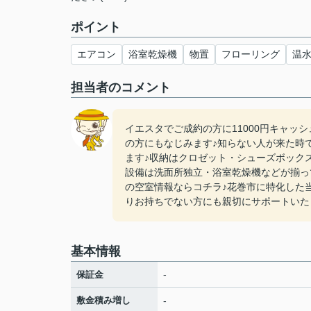
ポイント
エアコン
浴室乾燥機
物置
フローリング
温
担当者のコメント
イエスタでご成約の方に11000円キャッ
の方にもなじみます♪知らない人が来た時
ます♪収納はクロゼット・シューズボック
設備は洗面所独立・浴室乾燥機などが揃っ
の空室情報ならコチラ♪花巻市に特化した
りお持ちでない方にも親切にサポートいたし
基本情報
-
保証金
敷金積み増し
-