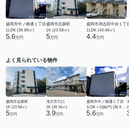
盛岡市津志田中央１丁
盛岡市中ノ橋通１丁目
盛岡市志家町
1LDK (43.48㎡)
1LDK (36.80㎡)
1K (23.58㎡)
4.4
5.6
5
万円
万円
万円
よく見られている物件
盛岡市志家町
滝沢市穴口
盛岡市中ノ橋通１丁目
1K (23.58㎡)
2K (39.34㎡)
1LDK＋S(納戸) (36.80㎡)
2
5
3.9
5.6
万円
万円
万円