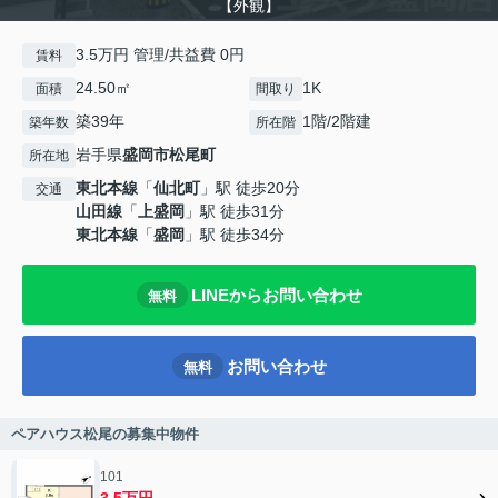
【外観】
3.5万円 管理/共益費 0円
賃料
24.50㎡
1K
面積
間取り
築39年
1階/2階建
築年数
所在階
岩手県
盛岡市
松尾町
所在地
東北本線
「
仙北町
」駅 徒歩20分
交通
山田線
「
上盛岡
」駅 徒歩31分
東北本線
「
盛岡
」駅 徒歩34分
LINEからお問い合わせ
無料
お問い合わせ
無料
ペアハウス松尾の募集中物件
101
3.5万円