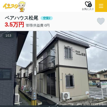
0
お気に入り
ペアハウス松尾
空室2
3.5万円
管理/共益費 0円
1
/
13