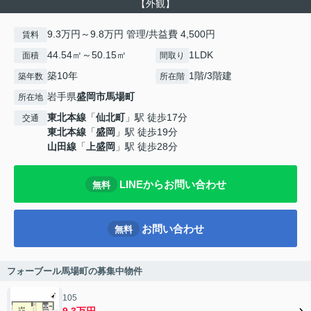
【外観】
9.3万円～9.8万円 管理/共益費 4,500円
賃料
44.54㎡～50.15㎡
1LDK
面積
間取り
築10年
1階/3階建
築年数
所在階
岩手県
盛岡市
馬場町
所在地
東北本線
「
仙北町
」駅 徒歩17分
交通
東北本線
「
盛岡
」駅 徒歩19分
山田線
「
上盛岡
」駅 徒歩28分
LINEからお問い合わせ
無料
お問い合わせ
無料
フォーブール馬場町の募集中物件
105
9.3万円