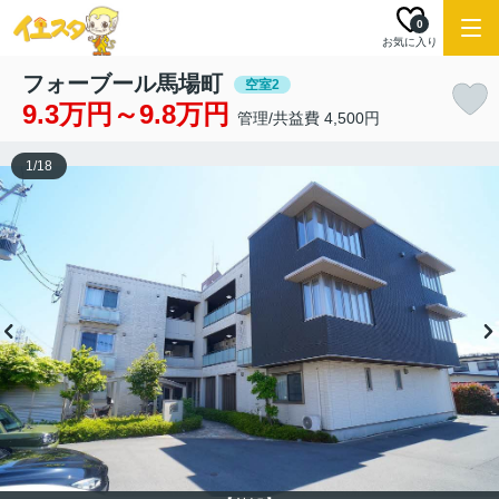
0
お気に入り
フォーブール馬場町
空室2
9.3万円～9.8万円
管理/共益費 4,500円
1
/
18