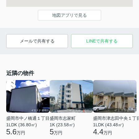
地図アプリで見る
メールで共有する
LINEで共有する
近隣の物件
盛岡市津志田中央１丁
盛岡市中ノ橋通１丁目
盛岡市志家町
1LDK (43.48㎡)
1LDK (36.80㎡)
1K (23.58㎡)
4.4
5.6
5
万円
万円
万円