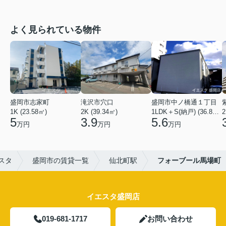
よく見られている物件
盛岡市志家町
滝沢市穴口
盛岡市中ノ橋通１丁目
1K (23.58㎡)
2K (39.34㎡)
1LDK＋S(納戸) (36.80㎡)
2
5
3.9
5.6
万円
万円
万円
スタ
盛岡市の賃貸一覧
仙北町駅
フォーブール馬場町
イエスタ盛岡店
019-681-1717
お問い合わせ