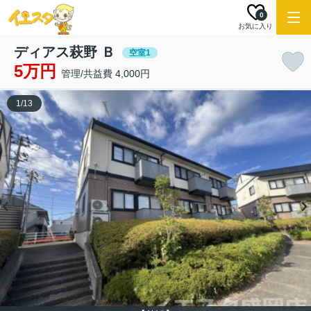
0
お気に入り
ディアス萩野 Ｂ
空室1
5万円
管理/共益費 4,000円
1
/
13