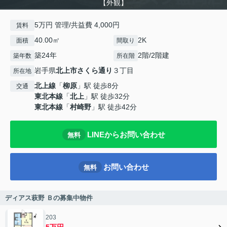
【外観】
5万円 管理/共益費 4,000円
賃料
40.00㎡
2K
面積
間取り
築24年
2階/2階建
築年数
所在階
岩手県
北上市
さくら通り
３丁目
所在地
北上線
「
柳原
」駅 徒歩8分
交通
東北本線
「
北上
」駅 徒歩32分
東北本線
「
村崎野
」駅 徒歩42分
LINEからお問い合わせ
無料
お問い合わせ
無料
ディアス萩野 Ｂの募集中物件
203
5万円