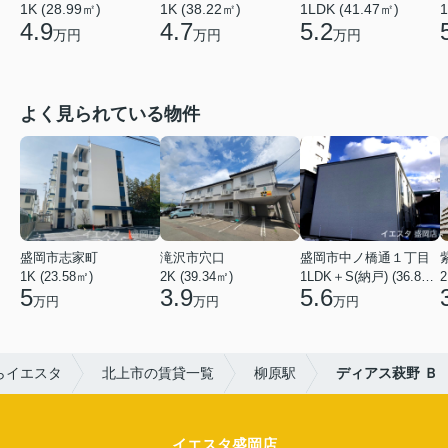
1K (28.99㎡)
1K (38.22㎡)
1LDK (41.47㎡)
1
4.9
4.7
5.2
万円
万円
万円
よく見られている物件
盛岡市志家町
滝沢市穴口
盛岡市中ノ橋通１丁目
1K (23.58㎡)
2K (39.34㎡)
1LDK＋S(納戸) (36.80㎡)
2
5
3.9
5.6
万円
万円
万円
らイエスタ
北上市の賃貸一覧
柳原駅
ディアス萩野 Ｂ
イエスタ盛岡店