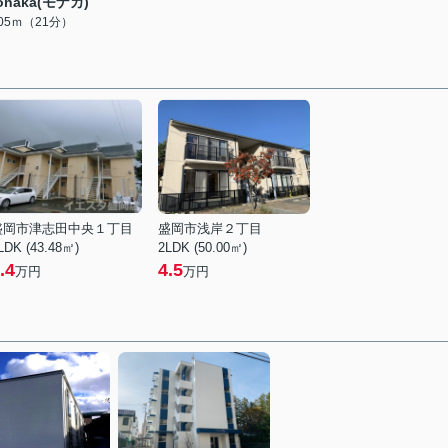
onaka(モナカ)
605ｍ（21分）
盛岡市津志田中央１丁目
盛岡市浅岸２丁目
LDK (43.48㎡)
2LDK (50.00㎡)
.4
4.5
万円
万円