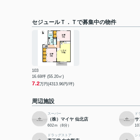
セジュールＴ．Ｔで募集中の物件
103
16.69坪 (55.20㎡)
7.2
万円(4313.96円/坪)
周辺施設
スーパー
ド
（株）マイヤ 仙北店
サ
602ｍ（8分）
1
ドラッグストア
シ