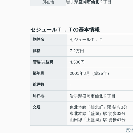
岩手県
盛岡市
仙北
２丁目
所在地
セジュールＴ．Ｔの基本情報
物件名
セジュールＴ．Ｔ
価格
7.2万円
管理/共益費
4,500円
築年月
2001年8月（築25年）
総戸数
-
所在地
岩手県
盛岡市
仙北
２丁目
交通
東北本線
「
仙北町
」駅 徒歩3分
東北本線
「
盛岡
」駅 徒歩33分
山田線
「
上盛岡
」駅 徒歩41分