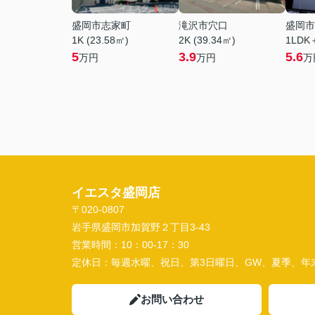
盛岡市志家町
滝沢市穴口
盛岡市
1K (23.58㎡)
2K (39.34㎡)
1LDK
5
3.9
5.6
万円
万円
万
イエスタ盛岡店
〒020-0807
岩手県盛岡市加賀野２丁目3-43
営業時間：
10：00-17：30
定休日：
毎週水曜、祝日、第3日曜日、GW、夏季、年
お問い合わせ