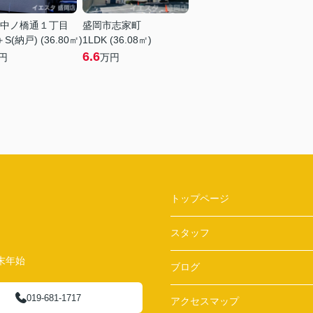
中ノ橋通１丁目
盛岡市志家町
＋S(納戸) (36.80㎡)
1LDK (36.08㎡)
6.6
円
万円
トップページ
スタッフ
末年始
ブログ
019-681-1717
アクセスマップ