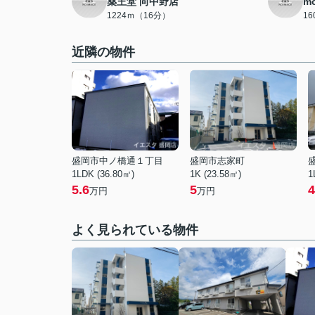
薬王堂 向中野店
m
1224ｍ（16分）
1
近隣の物件
盛岡市中ノ橋通１丁目
盛岡市志家町
1LDK (36.80㎡)
1K (23.58㎡)
1
5.6
5
4
万円
万円
よく見られている物件