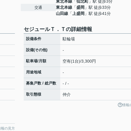
東北本線
「
仙北町
」駅 徒歩3分
東北本線
「
盛岡
」駅 徒歩33分
交通
山田線
「
上盛岡
」駅 徒歩41分
セジュールＴ．Ｔの詳細情報
設備条件
駐輪場
設備(その他)
-
駐車場/月額
空有(1台)/3,300円
用途地域
-
募集戸数 / 総戸数
- / -
取引態様
仲介
情報
情報の見方