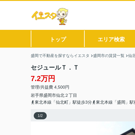
トップ
エリア検索
盛岡で不動産を探すならイエスタ
盛岡市の賃貸一覧
仙
セジュールＴ．Ｔ
7.2万円
管理/共益費 4,500円
岩手県
盛岡市
仙北
２丁目
東北本線「仙北町」駅徒歩3分
東北本線「盛岡」駅
1
/
2