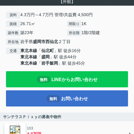
【外観】
4.3万円～4.7万円 管理/共益費 4,500円
賃料
26.71㎡
1K
面積
間取り
築23年
1階/2階建
築年数
所在階
岩手県
盛岡市
西仙北
２丁目
所在地
東北本線
「
仙北町
」駅 徒歩16分
交通
東北本線
「
盛岡
」駅 徒歩44分
東北本線
「
岩手飯岡
」駅 徒歩45分
LINEからお問い合わせ
無料
お問い合わせ
無料
サンテラスＰｉｘｙの募集中物件
103
4.3万円