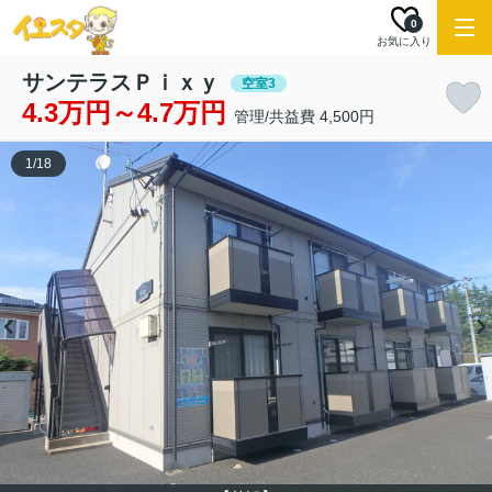
0
お気に入り
サンテラスＰｉｘｙ
空室3
4.3万円～4.7万円
管理/共益費 4,500円
1
/
18