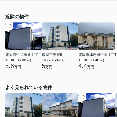
近隣の物件
盛岡市津志田中央１丁
盛岡市中ノ橋通１丁目
盛岡市志家町
1LDK (43.48㎡)
1LDK (36.80㎡)
1K (23.58㎡)
4.4
5.6
5
万円
万円
万円
よく見られている物件