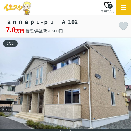
0
お気に入り
ａｎｎａｐｕ-ｐｕ Ａ 102
7.8
万円
管理/共益費 4,500円
1
/
22