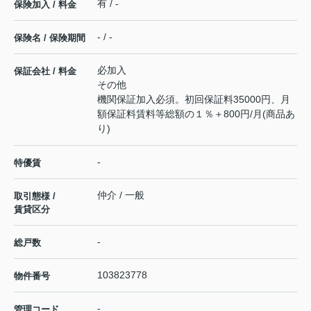
有 / -
保険加入 / 料金
- / -
保険名 / 保険期間
必加入
保証会社 / 料金
その他
機関保証加入必須。初回保証料35000円、月
額保証料賃料等総額の１％＋800円/月(商品あ
り)
-
特優賃
仲介 / 一般
取引態様 /
賃貸区分
-
総戸数
103823778
物件番号
-
管理コード