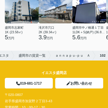
盛岡市志家町
滝沢市穴口
盛岡市中ノ橋通１丁目
1K (23.58㎡)
2K (39.34㎡)
1LDK＋S(納戸) (36.80㎡)
1
5
3.9
5.6
万円
万円
万円
エスタ
盛岡市の賃貸一覧
ａｎｎａｐｕ-ｐｕ Ａ
102
イエスタ盛岡店
019-681-1717
お問い合わせ
〒020-0807
岩手県盛岡市加賀野２丁目3-43
営業時間：
10：00-17：30