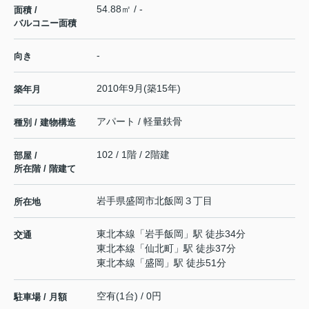
54.88㎡ / -
面積 /
バルコニー面積
-
向き
2010年9月(築15年)
築年月
アパート / 軽量鉄骨
種別 / 建物構造
102 / 1階 / 2階建
部屋 /
所在階 / 階建て
岩手県
盛岡市
北飯岡
３丁目
所在地
東北本線
「
岩手飯岡
」駅 徒歩34分
交通
東北本線
「
仙北町
」駅 徒歩37分
東北本線
「
盛岡
」駅 徒歩51分
空有(1台) / 0円
駐車場 / 月額