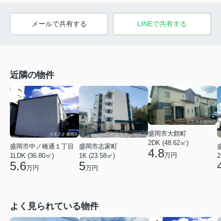
メールで共有する
LINEで共有する
近隣の物件
盛岡市大館町
2DK (48.62㎡)
盛岡市中ノ橋通１丁目
盛岡市志家町
4.8
万円
1LDK (36.80㎡)
1K (23.58㎡)
2
5.6
5
万円
万円
よく見られている物件