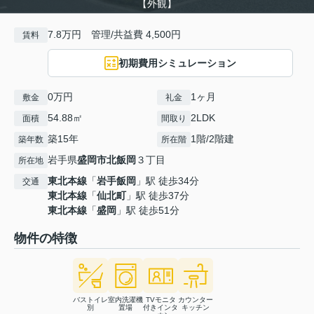
【外観】
7.8万円 管理/共益費 4,500円
賃料
初期費用シミュレーション
0万円
1ヶ月
敷金
礼金
54.88㎡
2LDK
面積
間取り
築15年
1階/2階建
築年数
所在階
岩手県
盛岡市
北飯岡
３丁目
所在地
東北本線
「
岩手飯岡
」駅 徒歩34分
交通
東北本線
「
仙北町
」駅 徒歩37分
東北本線
「
盛岡
」駅 徒歩51分
物件の特徴
バストイレ
室内洗濯機
TVモニタ
カウンター
別
置場
付きインタ
キッチン