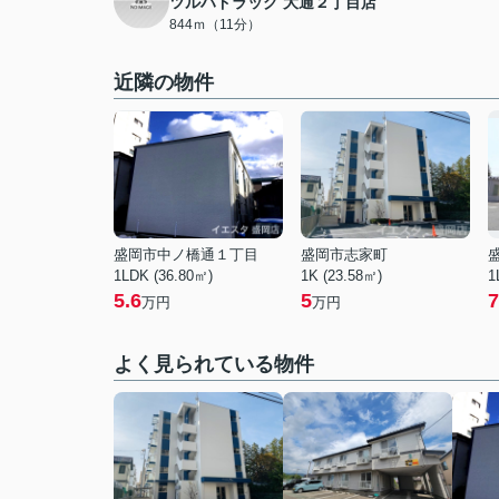
ツルハドラッグ 大通２丁目店
844ｍ（11分）
近隣の物件
盛岡市中ノ橋通１丁目
盛岡市志家町
1LDK (36.80㎡)
1K (23.58㎡)
1
5.6
5
7
万円
万円
よく見られている物件