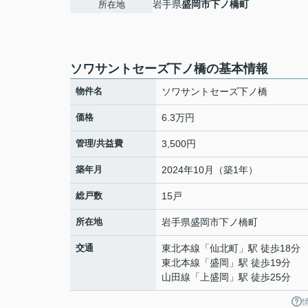
岩手県
盛岡市
下ノ橋町
所在地
ソワサントセーズ下ノ橋の基本情報
物件名
ソワサントセーズ下ノ橋
価格
6.3万円
管理/共益費
3,500円
築年月
2024年10月（築1年）
総戸数
15戸
所在地
岩手県
盛岡市
下ノ橋町
交通
東北本線
「
仙北町
」駅 徒歩18分
東北本線
「
盛岡
」駅 徒歩19分
山田線
「
上盛岡
」駅 徒歩25分