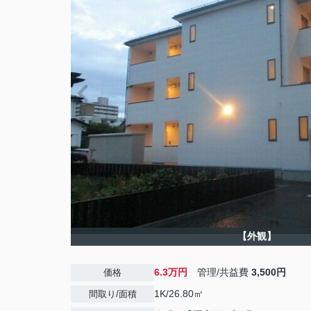
【外観】
6.3万円
管理/共益費
3,500円
価格
1K/26.80㎡
間取り/面積