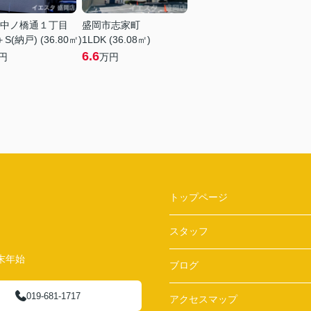
中ノ橋通１丁目
盛岡市志家町
＋S(納戸) (36.80㎡)
1LDK (36.08㎡)
6.6
円
万円
トップページ
スタッフ
末年始
ブログ
019-681-1717
アクセスマップ