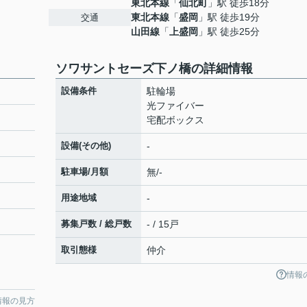
東北本線
「
仙北町
」駅 徒歩18分
東北本線
「
盛岡
」駅 徒歩19分
交通
山田線
「
上盛岡
」駅 徒歩25分
ソワサントセーズ下ノ橋の詳細情報
設備条件
駐輪場
光ファイバー
宅配ボックス
設備(その他)
-
駐車場/月額
無/-
用途地域
-
募集戸数 / 総戸数
- / 15戸
取引態様
仲介
情報
情報の見方