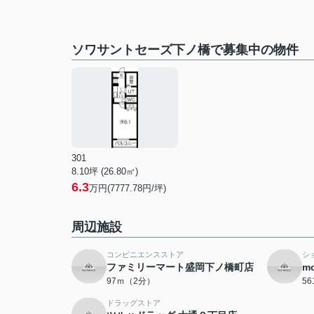
ソワサントセーズ下ノ橋で募集中の物件
301
8.10坪 (26.80㎡)
6.3
万円(7777.78円/坪)
周辺施設
コンビニエンスストア
シ
ファミリーマート盛岡下ノ橋町店
m
97ｍ（2分）
5
ドラッグストア