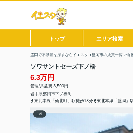
トップ
エリア検索
盛岡で不動産を探すならイエスタ
盛岡市の賃貸一覧
仙
ソワサントセーズ下ノ橋
6.3万円
管理/共益費 3,500円
岩手県
盛岡市
下ノ橋町
東北本線「仙北町」駅徒歩18分
東北本線「盛岡」駅
1
/
9