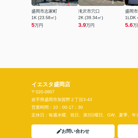
盛岡市志家町
滝沢市穴口
盛岡市
1K (23.58㎡)
2K (39.34㎡)
1LDK
5
3.9
5.6
万円
万円
万
イエスタ盛岡店
〒020-0807
岩手県盛岡市加賀野２丁目3-43
営業時間：
10：00-17：30
定休日：
毎週水曜、祝日、第3日曜日、GW、夏季、年
お問い合わせ