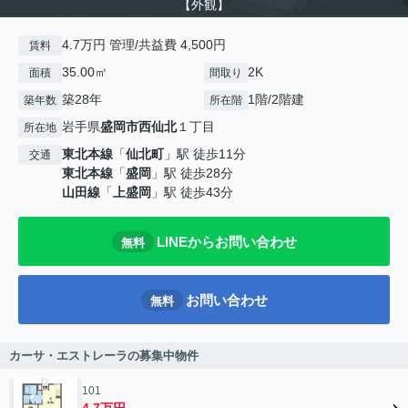
【外観】
4.7万円 管理/共益費 4,500円
賃料
35.00㎡
2K
面積
間取り
築28年
1階/2階建
築年数
所在階
岩手県
盛岡市
西仙北
１丁目
所在地
東北本線
「
仙北町
」駅 徒歩11分
交通
東北本線
「
盛岡
」駅 徒歩28分
山田線
「
上盛岡
」駅 徒歩43分
LINEからお問い合わせ
無料
お問い合わせ
無料
カーサ・エストレーラの募集中物件
101
4.7万円