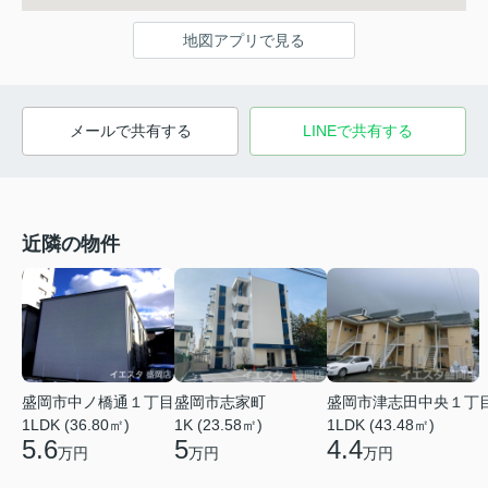
地図アプリで見る
メールで共有する
LINEで共有する
近隣の物件
盛岡市津志田中央１丁
盛岡市中ノ橋通１丁目
盛岡市志家町
1LDK (43.48㎡)
1LDK (36.80㎡)
1K (23.58㎡)
4.4
5.6
5
万円
万円
万円