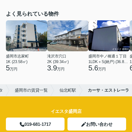
よく見られている物件
盛岡市志家町
滝沢市穴口
盛岡市中ノ橋通１丁目
1K (23.58㎡)
2K (39.34㎡)
1LDK＋S(納戸) (36.80㎡)
1
5
3.9
5.6
万円
万円
万円
タ
盛岡市の賃貸一覧
仙北町駅
カーサ・エストレーラ
イエスタ盛岡店
019-681-1717
お問い合わせ