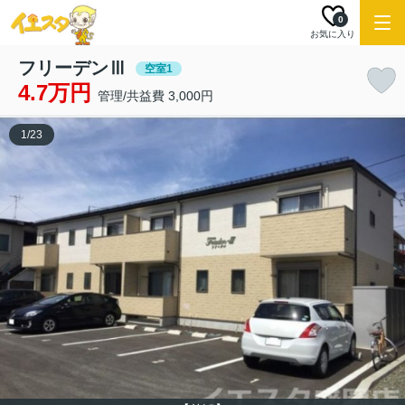
0
お気に入り
フリーデンⅢ
空室1
4.7万円
管理/共益費 3,000円
1
/
23