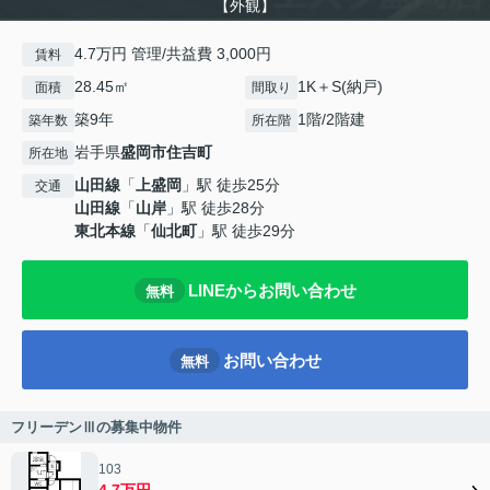
【外観】
4.7万円 管理/共益費 3,000円
賃料
28.45㎡
1K＋S(納戸)
面積
間取り
築9年
1階/2階建
築年数
所在階
岩手県
盛岡市
住吉町
所在地
山田線
「
上盛岡
」駅 徒歩25分
交通
山田線
「
山岸
」駅 徒歩28分
東北本線
「
仙北町
」駅 徒歩29分
LINEからお問い合わせ
無料
お問い合わせ
無料
フリーデンⅢの募集中物件
103
4.7万円