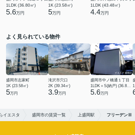
1LDK (43.48㎡)
1LDK (36.80㎡)
1K (23.58㎡)
4.4
5.6
5
万円
万円
万円
よく見られている物件
盛岡市志家町
滝沢市穴口
盛岡市中ノ橋通１丁目
1K (23.58㎡)
2K (39.34㎡)
1LDK＋S(納戸) (36.80㎡)
1
5
3.9
5.6
万円
万円
万円
らイエスタ
盛岡市の賃貸一覧
上盛岡駅
フリーデンⅢ