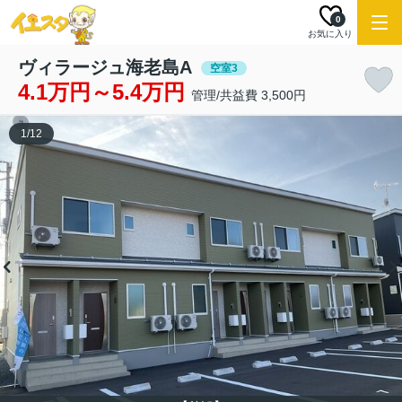
0
お気に入り
ヴィラージュ海老島A
空室3
4.1万円～5.4万円
管理/共益費 3,500円
1
/
12