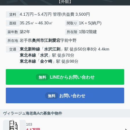
【外観】
4.1万円～5.4万円 管理/共益費 3,500円
賃料
35.25㎡～46.30㎡
1K＋S(納戸)
面積
間取り
築2年
1階/2階建
築年数
所在階
岩手県
奥州市
江刺愛宕
字前中野
所在地
東北新幹線
「
水沢江刺
」駅 徒歩50分車8分 4.4km
交通
東北本線
「
水沢
」駅 徒歩70分
東北本線
「
金ケ崎
」駅 徒歩98分
LINEからお問い合わせ
無料
お問い合わせ
無料
ヴィラージュ海老島Aの募集中物件
103
4.1万円