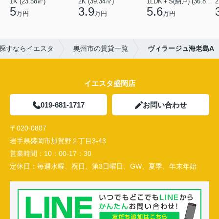
1K (23.58㎡)
2K (39.34㎡)
1LDK＋S(納戸) (36.80㎡)
2
5
3.9
5.6
万円
万円
万円
探すならイエスタ
奥州市の賃貸一覧
ヴィラージュ海老島A
イエスタ盛岡店
019-681-1717
お問い合わせ
〒020-0807
岩手県盛岡市加賀野２丁目3-43
営業時間：
10：00-17：30
定休日：
毎週水曜、祝日、第3日曜日、GW、夏季、年末年始