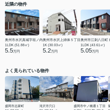
近隣の物件
奥州市江刺八日町
奥州市水沢真城字垣ノ内
奥州市水沢上姉体５丁目
1LDK (43.61㎡)
1LDK (51.88㎡)
1K (30.03㎡)
5.05
5.5
5.2
万円
万円
万円
よく見られている物件
盛岡市志家町
滝沢市穴口
盛岡市中ノ橋通１丁目