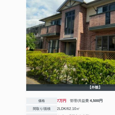
【外観】
7万円
管理/共益費
4,500円
価格
2LDK/62.10㎡
間取り/面積