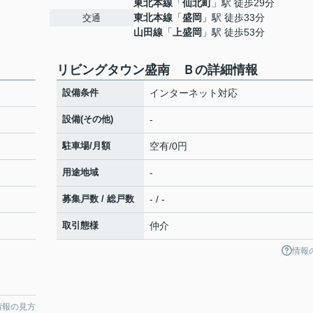
東北本線
「
仙北町
」駅 徒歩29分
東北本線
「
盛岡
」駅 徒歩33分
交通
山田線
「
上盛岡
」駅 徒歩53分
リビングタウン盛南 Ｂの詳細情報
設備条件
インターネット対応
設備(その他)
-
駐車場/月額
空有/0円
用途地域
-
募集戸数 / 総戸数
- / -
取引態様
仲介
情報
情報の見方