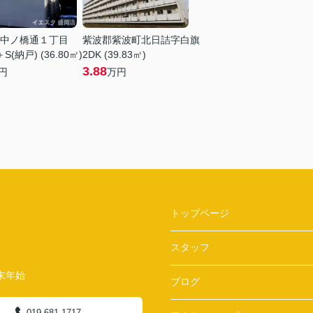
中ノ橋通１丁目
紫波郡紫波町北日詰字白旗
＋S(納戸) (36.80㎡)
2DK (39.83㎡)
3.88
円
万円
トップページ
スタッフ
末年始
ブログ
019-681-1717