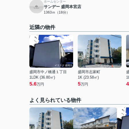
ホームセンター
サンデー 盛岡本宮店
1363ｍ（18分）
近隣の物件
盛岡市中ノ橋通１丁目
盛岡市志家町
1LDK (36.80㎡)
1K (23.58㎡)
1
5.6
5
4
万円
万円
よく見られている物件