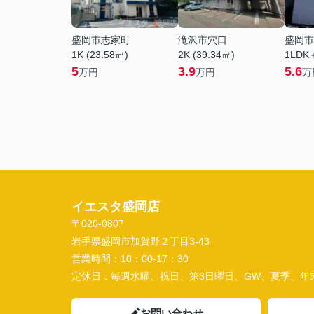
盛岡市志家町
滝沢市穴口
盛岡市
1K (23.58㎡)
2K (39.34㎡)
1LDK
5
3.9
5.6
万円
万円
万
イエスタ盛岡店
〒020-0807
岩手県盛岡市加賀野２丁目3-43
営業時間：
10：00-17：30
定休日：
毎週水曜、祝日、第3日曜日、GW、夏季、年
お問い合わせ