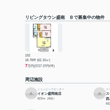
リビングタウン盛南 Ｂで募集中の物件
102
18.78坪 (62.10㎡)
7
万円(3727.37円/坪)
周辺施設
ショッピングセンター
ス
イオン盛岡南店
ス
423ｍ（6分）
西
9