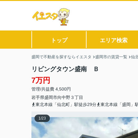
トップ
エリア検索
盛岡で不動産を探すならイエスタ
盛岡市の賃貸一覧
仙
リビングタウン盛南 Ｂ
7万円
管理/共益費 4,500円
岩手県
盛岡市
向中野
３丁目
東北本線「仙北町」駅徒歩29分
東北本線「盛岡」駅
1
/
23