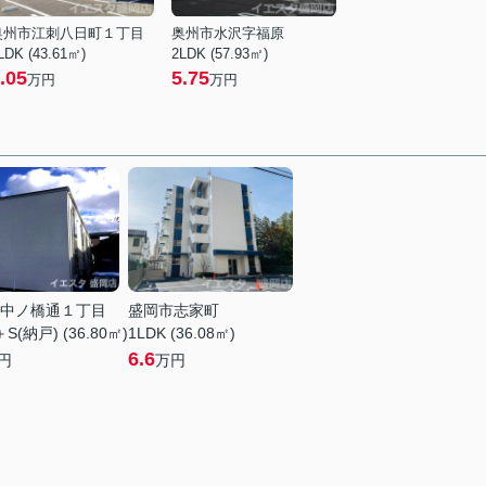
奥州市江刺八日町１丁目
奥州市水沢字福原
LDK (43.61㎡)
2LDK (57.93㎡)
.05
5.75
万円
万円
中ノ橋通１丁目
盛岡市志家町
＋S(納戸) (36.80㎡)
1LDK (36.08㎡)
6.6
円
万円