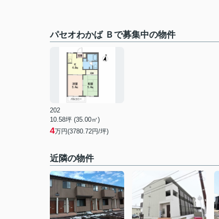
パセオわかば Ｂで募集中の物件
202
10.58坪 (35.00㎡)
4
万円(3780.72円/坪)
近隣の物件