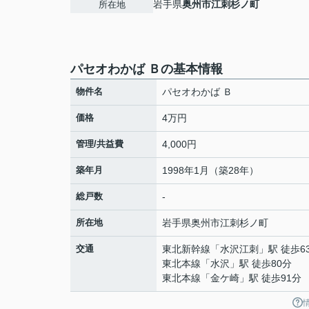
岩手県
奥州市
江刺杉ノ町
所在地
パセオわかば Ｂの基本情報
物件名
パセオわかば Ｂ
価格
4万円
管理/共益費
4,000円
築年月
1998年1月（築28年）
総戸数
-
所在地
岩手県
奥州市
江刺杉ノ町
交通
東北新幹線
「
水沢江刺
」駅 徒歩6
東北本線
「
水沢
」駅 徒歩80分
東北本線
「
金ケ崎
」駅 徒歩91分