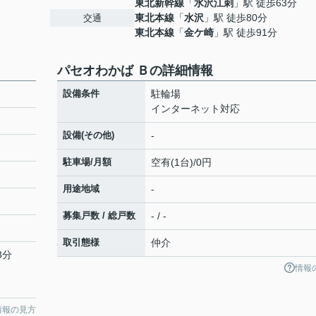
東北新幹線
「
水沢江刺
」駅 徒歩63分
東北本線
「
水沢
」駅 徒歩80分
交通
東北本線
「
金ケ崎
」駅 徒歩91分
パセオわかば Ｂの詳細情報
設備条件
駐輪場
インターネット対応
設備(その他)
-
駐車場/月額
空有(1台)/0円
用途地域
-
募集戸数 / 総戸数
- / -
取引態様
仲介
3分
情報
情報の見方