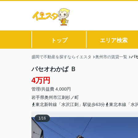
トップ
エリア検索
パ
盛岡で不動産を探すならイエスタ
奥州市の賃貸一覧
パセオわかば Ｂ
4万円
管理/共益費 4,000円
岩手県
奥州市
江刺杉ノ町
東北新幹線「水沢江刺」駅徒歩63分
東北本線「水沢
1
/
16