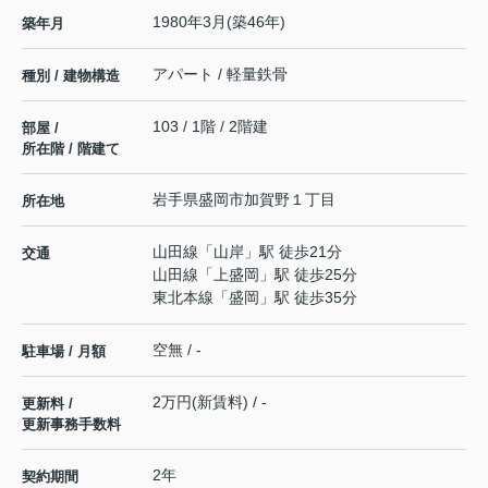
1980年3月(築46年)
築年月
アパート / 軽量鉄骨
種別 / 建物構造
103 / 1階 / 2階建
部屋 /
所在階 / 階建て
岩手県
盛岡市
加賀野
１丁目
所在地
山田線
「
山岸
」駅 徒歩21分
交通
山田線
「
上盛岡
」駅 徒歩25分
東北本線
「
盛岡
」駅 徒歩35分
空無 / -
駐車場 / 月額
2万円(新賃料) / -
更新料 /
更新事務手数料
2年
契約期間