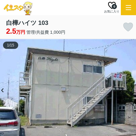
0
お気に入り
白樺ハイツ 103
2.5
万円
管理/共益費 1,000円
1
/
15