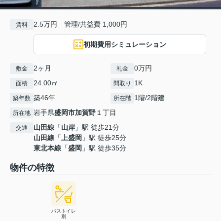
2.5万円 管理/共益費 1,000円
賃料
初期費用シミュレーション
2ヶ月
0万円
敷金
礼金
24.00㎡
1K
面積
間取り
築46年
1階/2階建
築年数
所在階
岩手県
盛岡市
加賀野
１丁目
所在地
山田線
「
山岸
」駅 徒歩21分
交通
山田線
「
上盛岡
」駅 徒歩25分
東北本線
「
盛岡
」駅 徒歩35分
物件の特徴
バストイレ
別