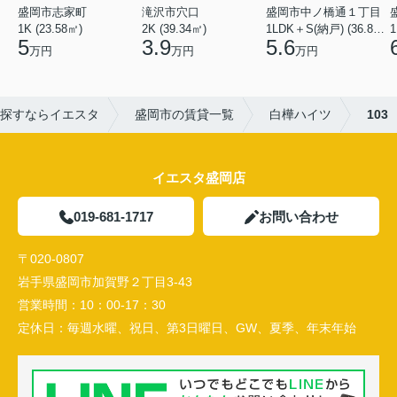
盛岡市志家町
滝沢市穴口
盛岡市中ノ橋通１丁目
1K (23.58㎡)
2K (39.34㎡)
1LDK＋S(納戸) (36.80㎡)
1
5
3.9
5.6
万円
万円
万円
探すならイエスタ
盛岡市の賃貸一覧
白樺ハイツ
103
イエスタ盛岡店
019-681-1717
お問い合わせ
〒020-0807
岩手県盛岡市加賀野２丁目3-43
営業時間：
10：00-17：30
定休日：
毎週水曜、祝日、第3日曜日、GW、夏季、年末年始