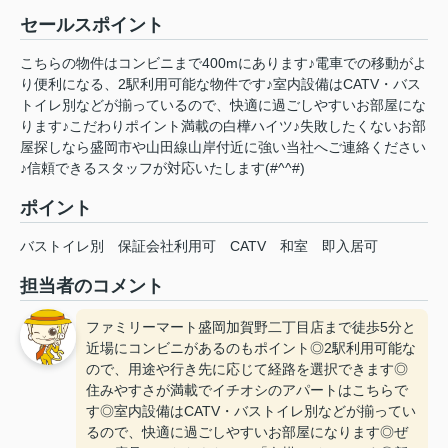
セールスポイント
こちらの物件はコンビニまで400mにあります♪電車での移動がよ
り便利になる、2駅利用可能な物件です♪室内設備はCATV・バス
トイレ別などが揃っているので、快適に過ごしやすいお部屋にな
ります♪こだわりポイント満載の白樺ハイツ♪失敗したくないお部
屋探しなら盛岡市や山田線山岸付近に強い当社へご連絡ください
♪信頼できるスタッフが対応いたします(#^^#)
ポイント
バストイレ別
保証会社利用可
CATV
和室
即入居可
担当者のコメント
ファミリーマート盛岡加賀野二丁目店まで徒歩5分と
近場にコンビニがあるのもポイント◎2駅利用可能な
ので、用途や行き先に応じて経路を選択できます◎
住みやすさが満載でイチオシのアパートはこちらで
す◎室内設備はCATV・バストイレ別などが揃ってい
るので、快適に過ごしやすいお部屋になります◎ぜ