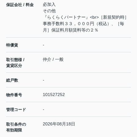
必加入
保証会社 / 料金
その他
『らくらくパートナー』<br>［新規契約時］
事務手数料３３，０００円（税込）、［毎
月］保証料月額賃料等の２％
-
特優賃
仲介 / 一般
取引態様 /
賃貸区分
-
総戸数
101527252
物件番号
-
管理コード
2026年08月18日
取引条件の
有効期限