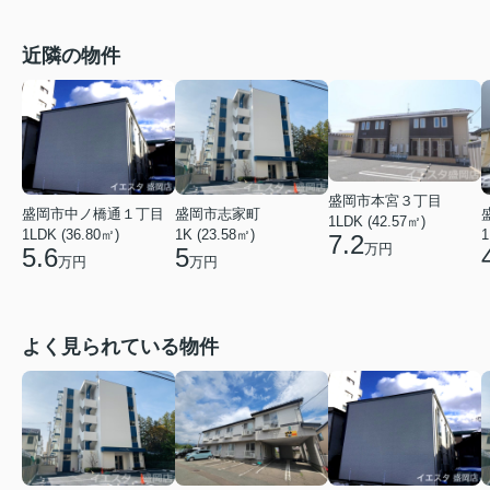
近隣の物件
盛岡市本宮３丁目
盛岡市中ノ橋通１丁目
盛岡市志家町
1LDK (42.57㎡)
1
1LDK (36.80㎡)
1K (23.58㎡)
7.2
万円
5.6
5
万円
万円
よく見られている物件