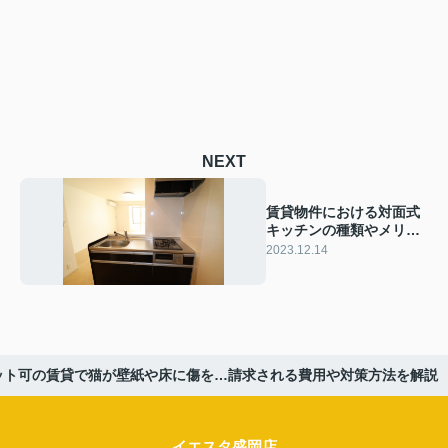
NEXT
賃貸物件における対面式
キッチンの種類やメリッ
トについてご紹介
2023.12.14
ット可の賃貸で猫が壁紙や床に傷を…請求される費用や対策方法を解説
イエスタ盛岡店