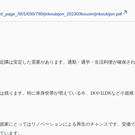
ject/_page_/001/030/790/jinkoubijon_202303kousin/jinkoubijon.pdf
近隣は安定した需要があります。通勤・通学・生活利便が確保さ
残ります。特に単身世帯が増えている今、1Kや1LDKなど小規模
資家にとってはリノベーションによる再生のチャンスです。安価
ています。