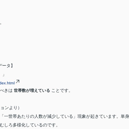
。
データ】
）」
dex.html
すべきは
ことです。
世帯数が増えている
ビジョンより）
「一世帯あたりの人数が減少している」現象が起きています。単
むしろ多様化しているのです。