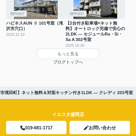
物件紹介
物件紹介
ハピネスAUN Ⅱ 101号室（滝
【2台付き駐車場×ネット無
沢市穴口）
料】オートロック完備で安心の
2LDK ― セジュールRa・Si・
2025.11.10
Sa A 302号室
2025.10.30
もっと見る
ブログトップへ
市境田町】ネット無料＆対面キッチン付き1LDK ― クレディ 203号室
イエスタ盛岡店
019-681-1717
お問い合わせ