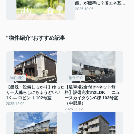
能」が標準に？省エネ基準
義務化で住宅選びが変わる
2025.10.06
”物件紹介”おすすめ記事
物件紹介
物件紹介
【築浅・設備しっかり】ゆった
【駐車場2台付き×ネット無
り一人暮らしにちょうどいい
料】設備充実の2LDK ― ニュ
1K ― ロビンⅡ 102号室
ースカイタウンC棟 103号室
（中部屋）
2025.12.02
2025.11.12