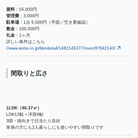
賃料
：55,000円
管理費
：3,000円
駐車場
：1台 5,500円（平面／空き要確認）
敷金
：100,000円
礼金
：1ヶ月
詳しい条件はこちら
//www.iesta.co.jp/bkndetail/1482145377/room97842143/
間取りと広さ
1LDK（46.37㎡）
LDK12帖＋洋室6帖
3階・南向きで日当たり良好
単身の方にも2人暮らしにも使いやすい間取りです