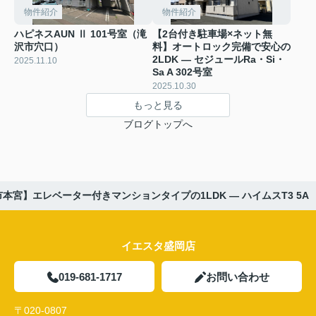
物件紹介
物件紹介
ハピネスAUN Ⅱ 101号室（滝
【2台付き駐車場×ネット無
沢市穴口）
料】オートロック完備で安心の
2LDK ― セジュールRa・Si・
2025.11.10
Sa A 302号室
2025.10.30
もっと見る
ブログトップへ
本宮】エレベーター付きマンションタイプの1LDK ― ハイムスT3 5A
イエスタ盛岡店
019-681-1717
お問い合わせ
〒020-0807