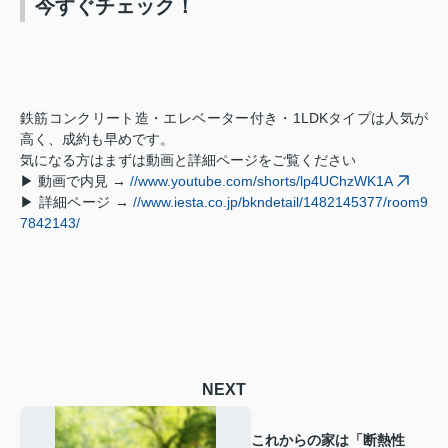
今すぐチェック！
鉄筋コンクリート造・エレベーター付き・1LDKタイプは人気が
高く、成約も早めです。
気になる方はまずは動画と詳細ページをご覧ください
▶ 動画で内見 →
//www.youtube.com/shorts/lp4UChzWK1A
▶ 詳細ページ →
//www.iesta.co.jp/bkndetail/1482145377/room9
7842143/
NEXT
これからの家は「断熱性