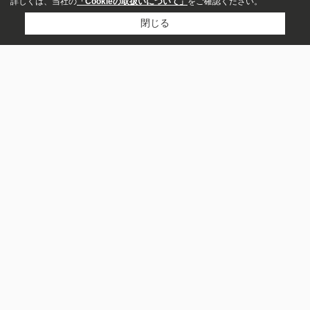
詳しくは、当社の
「Cookieの取扱いについて」
をご確認ください。
閉じる
アパート
マンション
イエスタ盛岡店
一戸建て
019-681-1717
お問い合わせ
賃料
〒020-0807
～
岩手県盛岡市加賀野２丁目3-43
営業時間：
10：00-17：30
敷金・保証金なし
定休日：
毎週水曜、祝日、第3日曜日、GW、夏季、年末年始
礼金・敷引なし
共益費・管理費込み
築年数